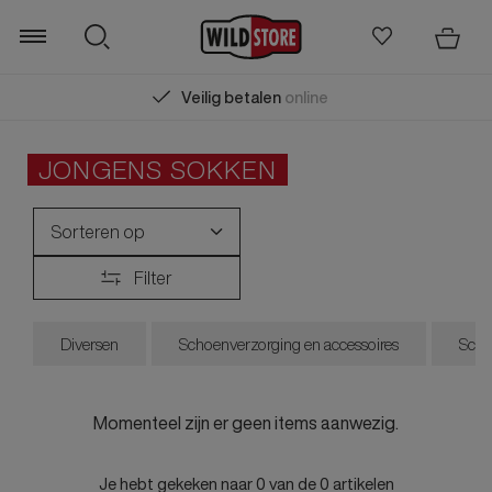
Veilig betalen
online
Zoeken
JONGENS SOKKEN
Sorteren op
Filter
Nieuwste collectie
Laagste prijs
Diversen
Schoenverzorging en accessoires
Sch
Hoogste prijs
Sale
Momenteel zijn er geen items aanwezig.
Je hebt gekeken naar
0
van de
0
artikelen