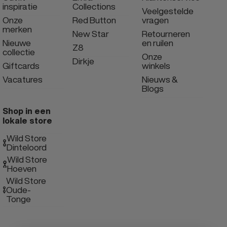
inspiratie
Collections
Veelgestelde
Onze
Red Button
vragen
merken
New Star
Retourneren
Nieuwe
en ruilen
Z8
collectie
Onze
Dirkje
Giftcards
winkels
Vacatures
Nieuws &
Blogs
Shop in een
lokale store
Wild Store
Dinteloord
Wild Store
Hoeven
Wild Store
Oude-
Tonge