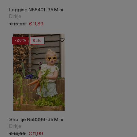
Legging N58401-35 Mini
Dirkje
€
11,
89
€
16,
99
-20%
Sale
Shortje N58396-35 Mini
Dirkje
€
11,
99
€
14,
99