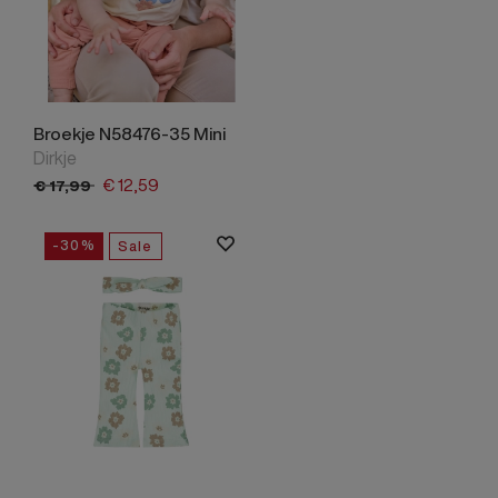
Broekje N58476-35 Mini
Dirkje
€
12,
59
€
17,
99
-30%
Sale