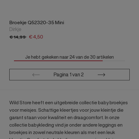
Broekje Q52320-35 Mini
Dirkje
€
4,
50
€
14,
99
Je hebt gekeken naar
24
van de
30
artikelen
Pagina
1
van
2
Wild Store heeft een uitgebreide collectie baby broekjes
voor meisjes. Schattige kleertjes voor jouw kleintje die
garant staan voor kwaliteit en draagcomfort. In onze
collectie babykleding vind je onder andere leggings en
broekjes in zowel neutrale kleuren als met een leuk