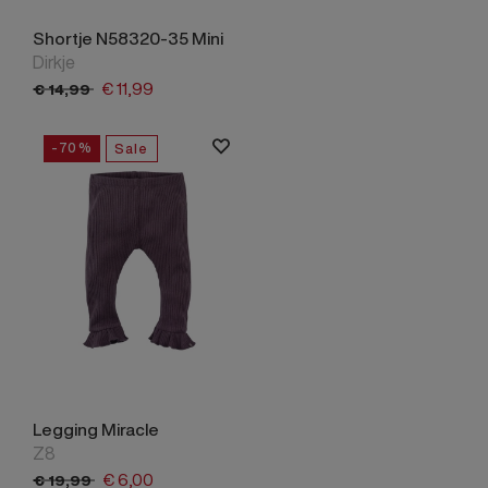
Shortje N58320-35 Mini
Dirkje
€
11,
99
€
14,
99
-70%
Sale
Legging Miracle
Z8
€
6,
00
€
19,
99