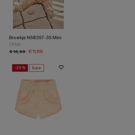
Broekje N58357-35 Mini
Dirkje
€
11,
89
€
16,
99
-20%
Sale