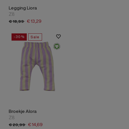
Legging Liora
Z8
€
13,
29
€
18,
99
-30%
Sale
Broekje Alora
Z8
€
14,
69
€
20,
99