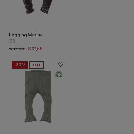
Legging Marina
Z8
€
12,
59
€
17,
99
-30%
Sale