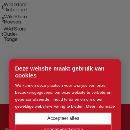
Wild Store
Dinteloord
Wild Store
Hoeven
Wild Store
Oude-
Tonge
Deze website maakt gebruik van
cookies
We kunnen deze plaatsen voor analyse van onze
bezoekersgegevens, om onze website te verbeteren,
gepersonaliseerde inhoud te tonen en om u een
geweldige website-ervaring te bieden.
Meer informatie
Accepteer alles
© 2026 Wild Store. Alle rechten voorbehouden
Algemene voorwaarden
Beheer voorkeuren