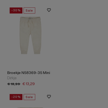
-30%
Sale
Broekje N58369-35 Mini
Dirkje
€
13,
29
€
18,
99
-20%
Sale