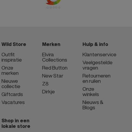
Wild Store
Merken
Hulp & info
Outfit
Elvira
Klantenservice
inspiratie
Collections
Veelgestelde
Onze
Red Button
vragen
merken
New Star
Retourneren
Nieuwe
en ruilen
Z8
collectie
Onze
Dirkje
Giftcards
winkels
Vacatures
Nieuws &
Blogs
Shop in een
lokale store