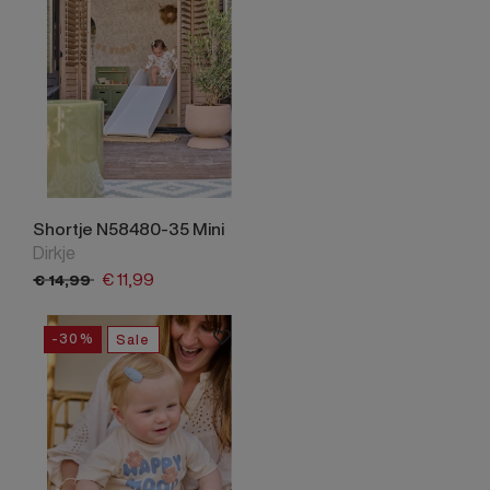
Shortje N58480-35 Mini
Dirkje
€
11,
99
€
14,
99
-30%
Sale