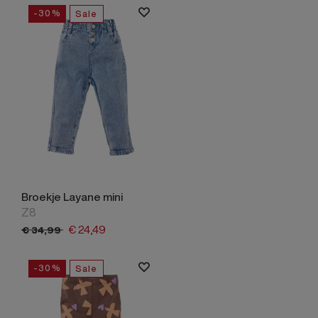
-30%
Sale
Broekje Layane mini
Z8
€
24,
49
€
34,
99
-30%
Sale