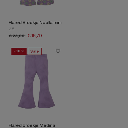
Flared Broekje Noella mini
Z8
€
16,
79
€
23,
99
-30%
Sale
Flared broekje Medina