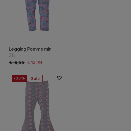
Legging Pomme mini
Z8
€
13,
29
€
18,
99
-30%
Sale