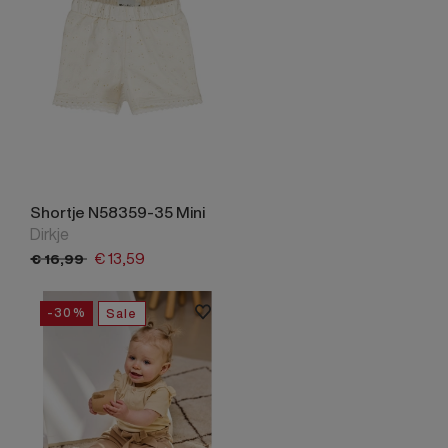
Shortje N58359-35 Mini
Dirkje
€
13,
59
€
16,
99
-30%
Sale