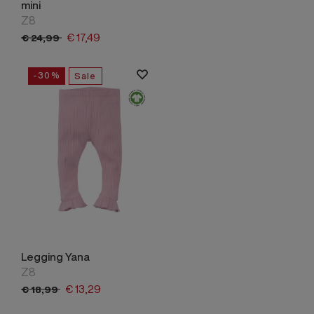
mini
Z8
€
17,
49
€
24,
99
-30%
Sale
Legging Yana
Z8
€
13,
29
€
18,
99