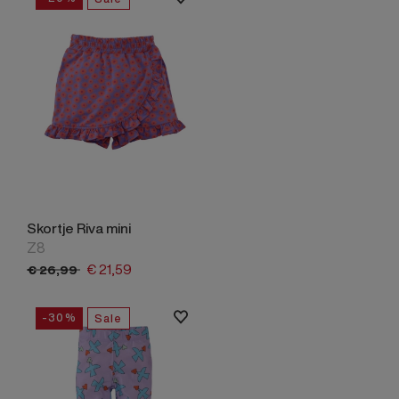
Skortje Riva mini
Z8
€
21,
59
€
26,
99
-30%
Sale