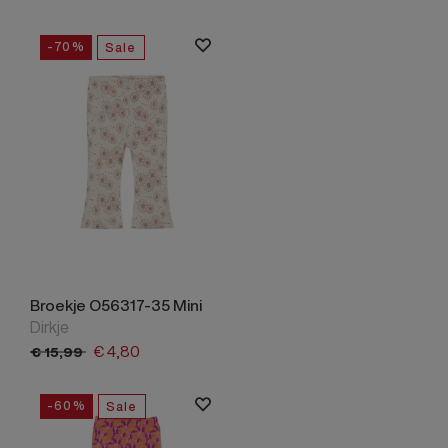
-70%
Sale
Broekje O56317-35 Mini
Dirkje
€
4,
80
€
15,
99
-60%
Sale