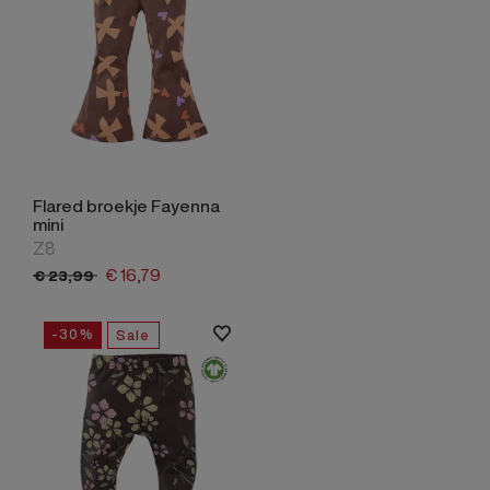
Flared broekje Fayenna
mini
Z8
€
16,
79
€
23,
99
-30%
Sale