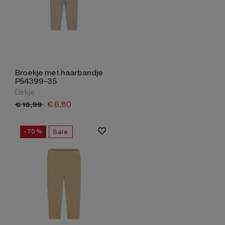
Broekje met haarbandje
P54399-35
Dirkje
€
6,
80
€
16,
99
-70%
Sale