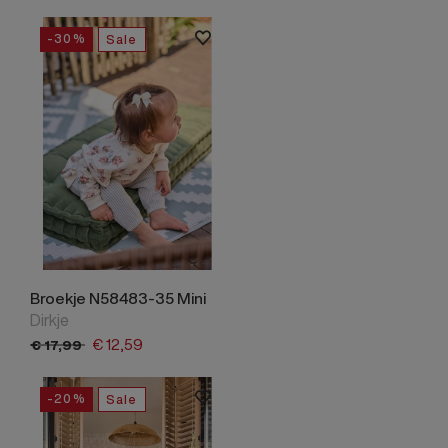
-30%
Sale
Broekje N58483-35 Mini
Dirkje
€
12,
59
€
17,
99
-20%
Sale