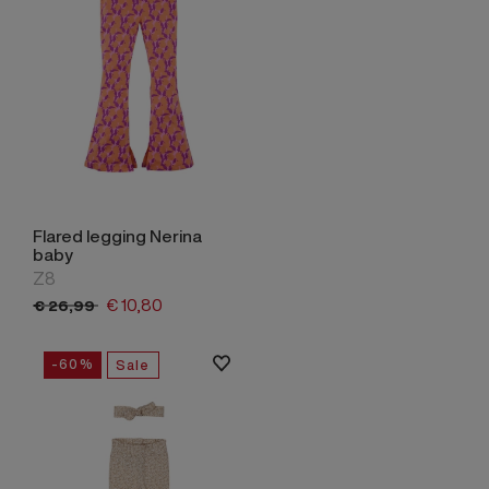
Flared legging Nerina
baby
Z8
€
10,
80
€
26,
99
-60%
Sale