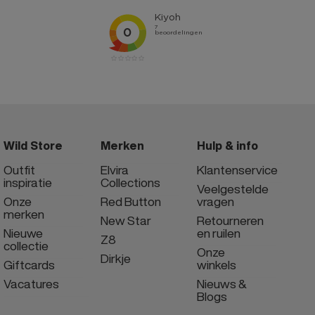
Wild Store
Merken
Hulp & info
Outfit
Elvira
Klantenservice
inspiratie
Collections
Veelgestelde
Onze
Red Button
vragen
merken
New Star
Retourneren
Nieuwe
en ruilen
Z8
collectie
Onze
Dirkje
Giftcards
winkels
Vacatures
Nieuws &
Blogs