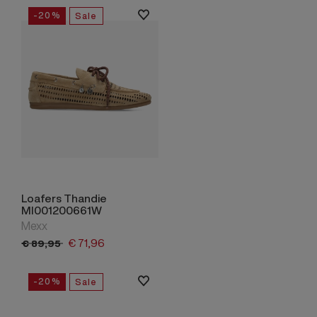
-20%
Sale
Loafers Thandie
MI001200661W
Mexx
€
71,
96
€
89,
95
-20%
Sale