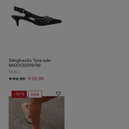
Slingbacks Tyra suki
MI001300161W
Mexx
€
55,
96
€
69,
95
-30%
Sale