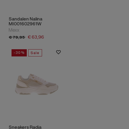
Sandalen Nalina
MI001602961W
Mexx
€
63,
96
€
79,
95
-30%
Sale
Sneakers Radja