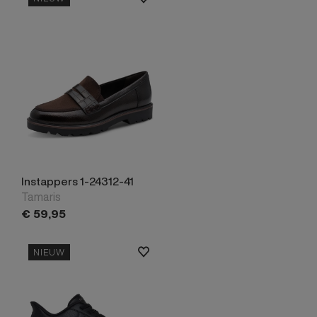
Instappers 1-24312-41
Tamaris
€
59,
95
NIEUW