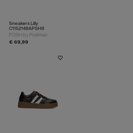
Sneakers Lilly
C1152148APSH8
POSH by Poelman
€
69,
99