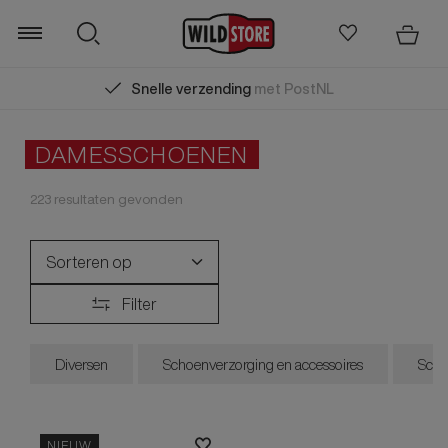
Snelle verzending
met PostNL
Zoeken
DAMESSCHOENEN
223
resultaten gevonden
Sorteren op
Filter
Nieuwste collectie
Laagste prijs
Diversen
Schoenverzorging en accessoires
Sch
Hoogste prijs
Sale
NIEUW