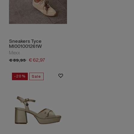
Sneakers Tyce
MI001001261W
Mexx
€
62,
97
€
89,
95
-20%
Sale