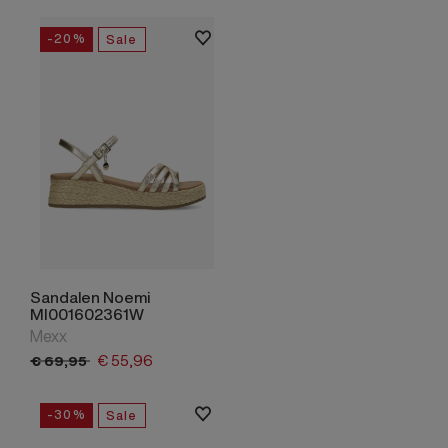
-20%
Sale
Sandalen Noemi
MI001602361W
Mexx
€
55,
96
€
69,
95
-30%
Sale