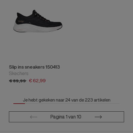
Slip ins sneakers 150413
Skechers
€
62,
99
€
89,
99
Je hebt gekeken naar
24
van de
223
artikelen
Pagina
1
van
10