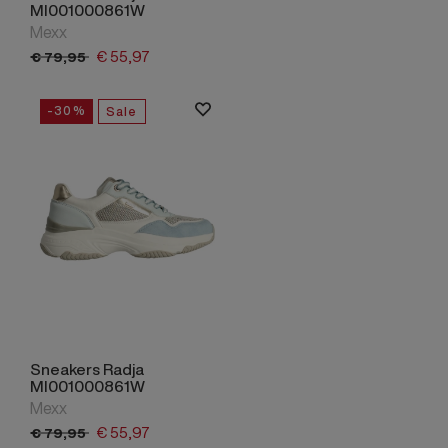
MI001000861W
Mexx
€
55,
97
€
79,
95
-30%
Sale
Sneakers Radja
MI001000861W
Mexx
€
55,
97
€
79,
95