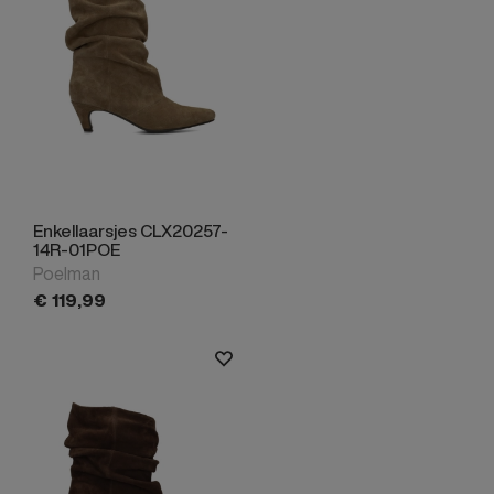
Enkellaarsjes CLX20257-
14R-01POE
Poelman
€
119,
99