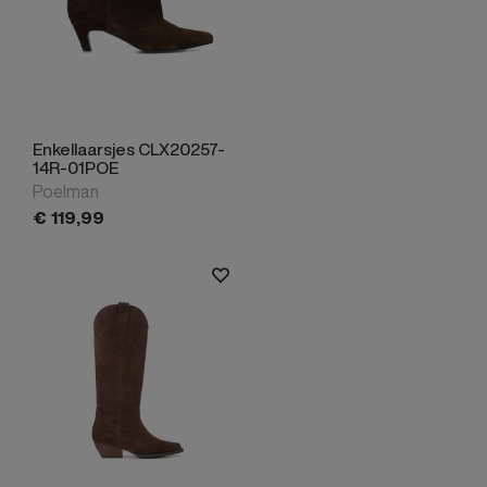
Enkellaarsjes CLX20257-
14R-01POE
Poelman
€
119,
99