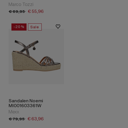
Marco Tozzi
€
55,
96
€
69,
95
-20%
Sale
Sandalen Noemi
MI001603361W
Mexx
€
63,
96
€
79,
95