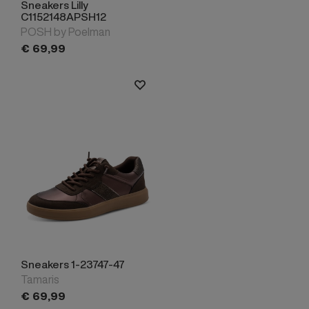
Sneakers Lilly
C1152148APSH12
POSH by Poelman
€
69,
99
Sneakers 1-23747-47
Tamaris
€
69,
99