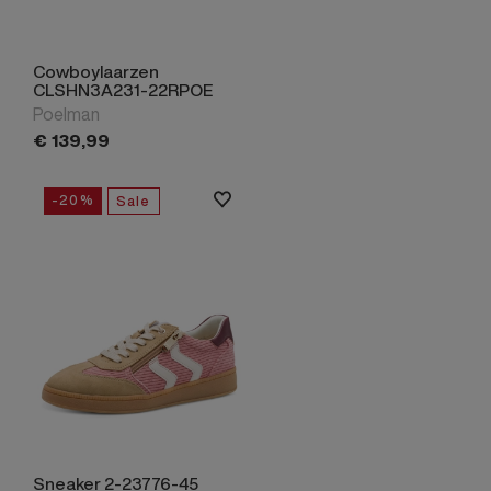
Cowboylaarzen
CLSHN3A231-22RPOE
Poelman
€
139,
99
-20%
Sale
Sneaker 2-23776-45