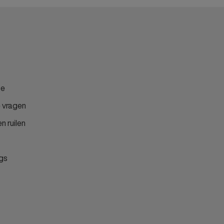
 Way Monday
na shoes
lo Baroni
sly and Sun
oesMe
ce
fty Manner
 vragen
oy
e & Scott
n ruilen
y & Eve
SH by Poelman
gs
ly & Sons
yoral
elman
xy