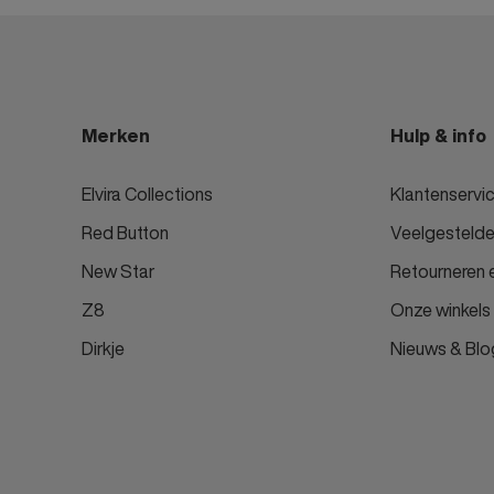
No
Ja
Car
Pre
Merken
Hulp & info
Sh
Elvira Collections
Klantenservi
Lo
Red Button
Veelgestelde
Enj
Lyl
New Star
Retourneren e
Da
Z8
Onze winkels
PO
Dirkje
Nieuws & Blo
On
Ma
Po
Za