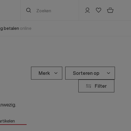
lig betalen
online
Kinderen nieuw
Damesaccessoires
Herenaccessoires
Kinderen sale
Jongenskleding
Riemen
Mutsen, Hoeden & Caps
Jongenskleding
Jongensschoenen
Zonnebril
Tas
Jongensschoenen
Jongens Accessoires
Jongens accessoires
Sokken & Panty's
Sokken
Jongensaccessoires
Mutsen, Hoeden & Caps
Merk
Sorteren op
Meisjeskleding
Horloges & Sieraden
Riemen
Meisjeskleding
Sjaal
Meisjesschoenen
Sjaals & Poncho's
Sjaals
Meisjesschoenen
Filter
Tas
Nieuwste collectie
rs Jeans
Meisjes accessoires
Handschoenen & Wanten
Sjaal
Meisjesaccessoires
Sokken
Laagste prijs
Mutsen, Hoeden & Caps
Handschoenen
xx
Alle Kinderen nieuw
Alle Kinderen sale
anwezig.
Riemen
Hoogste prijs
Tassen & Portemonnees
HA Footies
echers
Zonnebril
Sale
Handschoenen
HA Quarter sokken
lboxer
rtikelen
Handschoenen
Muts
Alle Herenaccessoires
liver