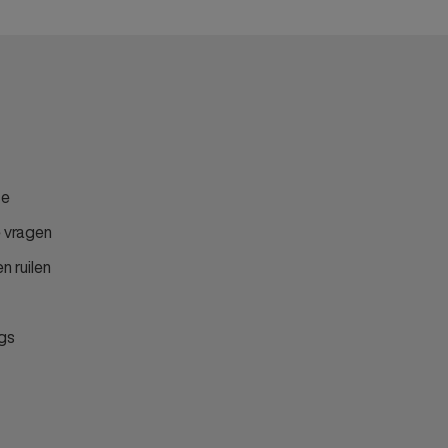
ce
 vragen
n ruilen
gs