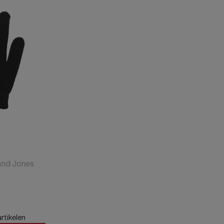
Alle Jongens Accessoires
Cap
Giftset
DA Voet accessoire
DA Broche
Telefoonkoord
Alle Damesaccessoires
and Jones
rtikelen