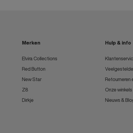
Mustang
SoyaConcept
Orange
Dekkers
Ipanema
Merken
Hulp & info
Rider
Elvira Collections
Klantenservi
Yellow Moon
Red Button
Veelgestelde
Puma
New Star
Retourneren e
Pieces
Z8
Onze winkels
Teckel
Legend
Dirkje
Nieuws & Blo
Marla
DWRS
TheJoggConcept