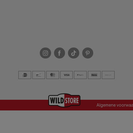
No Way Monday
Jana shoes
Carlo Baroni
Presly and Sun
ShoesMe
Lofty Manner
Enjoy
Lyle & Scott
Day & Eve
POSH by Poelman
Only & Sons
Algemene voorwa
Mayoral
Poelman
Zaxy