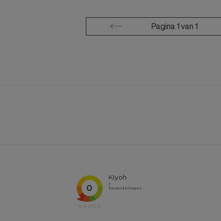
Koko Noko
Zoso
Pagina
1
van
1
Supercracks
Red Button
Wild Ones
New Star
Ballin
Elvira Collections
Marianne
Gabbiano
Suzy Q
Her
Marco Tozzi
Tom Tailor