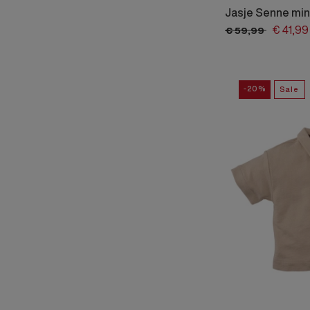
Jasje Senne min
€
41,
99
€
59,
99
-20%
Sale