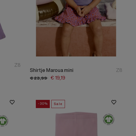
Z8
Shirtje Maroua mini
Z8
€
19,
19
€
23,
99
-30%
Sale