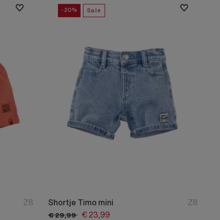
Alle Jongens Accessoires
Hoogste prijs
Cap
-20%
Sale
Sale
Giftset
DA Voet accessoire
DA Broche
Telefoonkoord
Alle Damesaccessoires
Z8
Shortje Timo mini
Z8
€
23,
99
€
29,
99