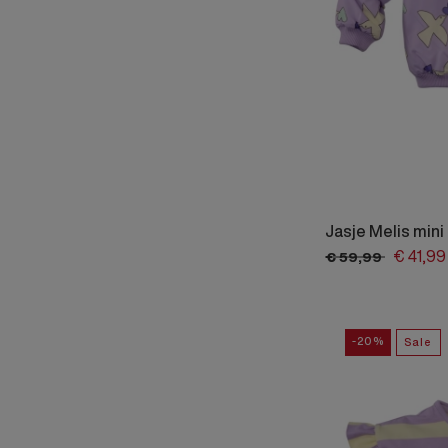
Jasje Melis mini
€
41,
99
€
59,
99
-20%
Sale