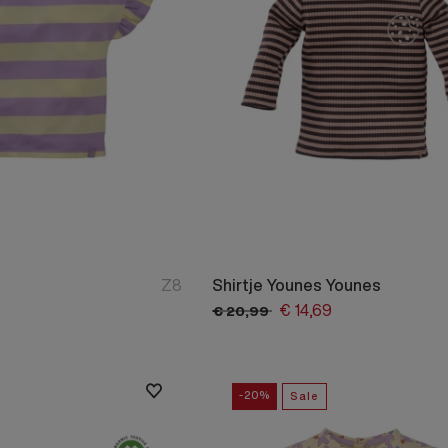
i
Z8
Shirtje Younes Younes
€
14,
69
€
20,
99
-20%
Sale