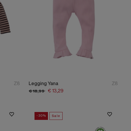
Z8
Legging Yana
Z8
€
13,
29
€
18,
99
-30%
Sale