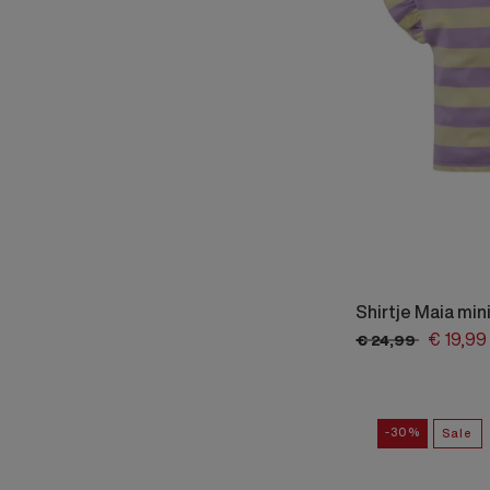
Shirtje Maia min
€
19,
99
€
24,
99
-30%
Sale