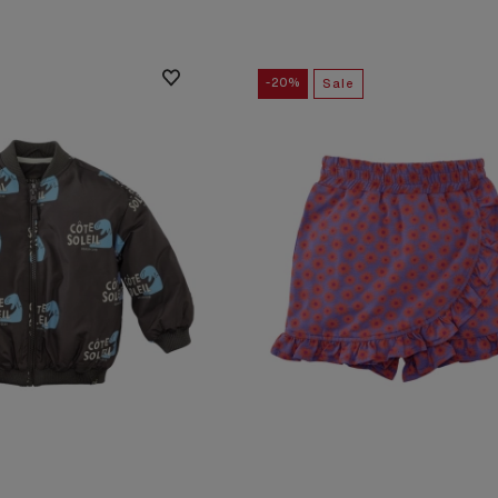
Bjørn Borg
Dirkje
-20%
Sale
Koko Noko
Zoso
Supercracks
Red Button
Wild Ones
New Star
Ballin
Elvira Collections
Marianne
Gabbiano
Suzy Q
Her