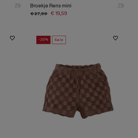
Z8
Broekje Rens mini
Z8
€
19,
59
€
27,
99
-20%
Sale