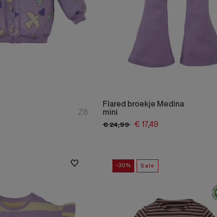
Flared broekje Medina
Z8
mini
€
17,
49
€
24,
99
-30%
Sale