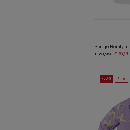
Shirtje Noraly mi
€
19,
19
€
23,
99
-30%
Sale