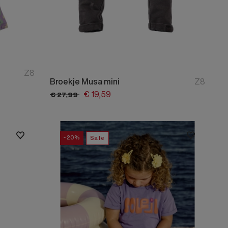
Z8
Broekje Musa mini
Z8
€
19,
59
€
27,
99
-20%
Sale