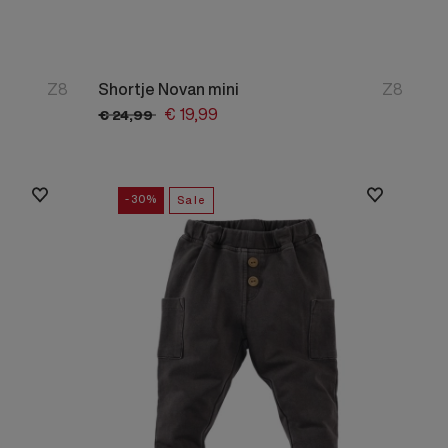
Z8
Shortje Novan mini
Z8
€
19,
99
€
24,
99
-30%
Sale