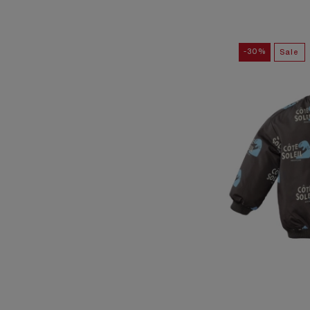
-30%
Sale