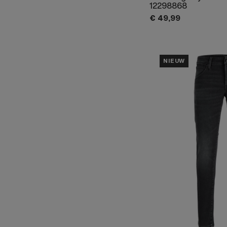
12298868
€
49,
99
NIEUW