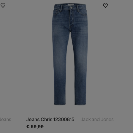
Alle Jongens Accessoires
Hoogste prijs
Cap
Sale
Giftset
DA Voet accessoire
DA Broche
Telefoonkoord
Alle Damesaccessoires
Jeans
Jeans Chris 12300815
Jack and Jones
€
59,
99