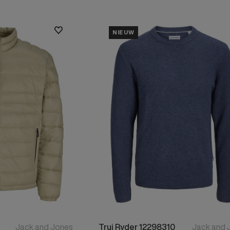
Bjørn Borg
Dirkje
NIEUW
Koko Noko
Zoso
Supercracks
Red Button
Wild Ones
New Star
Ballin
Elvira Collections
Marianne
Gabbiano
Suzy Q
Jack and Jones
Trui Ryder 12298310
Jack and 