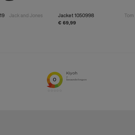
Marla
DWRS
19
Jack and Jones
Jacket 1050998
Tom 
TheJoggConcept
€
69,
99
No Way Monday
Jana shoes
Carlo Baroni
Presly and Sun
ShoesMe
Lofty Manner
Enjoy
Lyle & Scott
Day & Eve
POSH by Poelman
Only & Sons