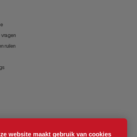
ce
 vragen
n ruilen
gs
ze website maakt gebruik van cookies