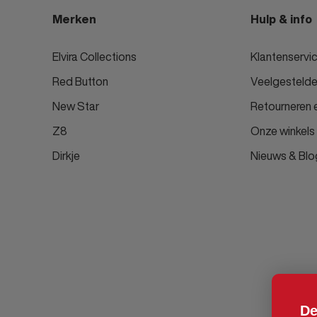
Mayoral
Merken
Hulp & info
Poelman
Zaxy
Elvira Collections
Klantenservi
Mooij
Red Button
Veelgestelde
B.Nosy
New Star
Retourneren e
Like Flo
Z8
Onze winkels
Moodstreet
Dirkje
Nieuws & Blo
Tygo & Vito
Studio Brin
Tom Tailor | Casual
Lavia
Lara
Joss
Westeene
De