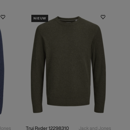
NIEUW
Jones
Trui Ryder 12298310
Jack and Jones