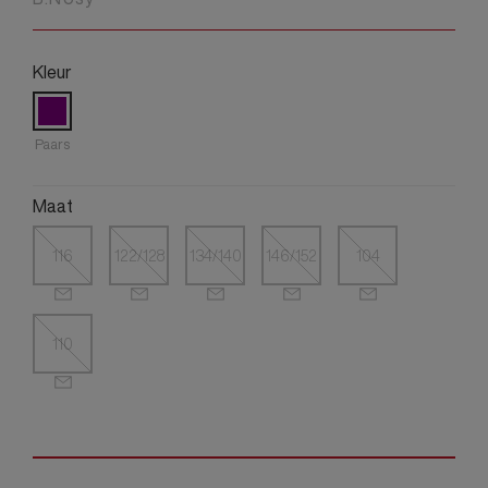
Kleur
Paars
Maat
116
122/128
134/140
146/152
104
110