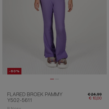
-60%
FLARED BROEK PAMMY
€
24,
99
€
10,
00
Y502-5611
B.Nosy