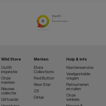
Wild Store
Merken
Hulp & info
Outfit
Elvira
Klantenservice
inspiratie
Collections
Veelgestelde
Onze
Red Button
vragen
merken
New Star
Retourneren
Nieuwe
en ruilen
Z8
collectie
Onze
Dirkje
Giftcards
winkels
Vacatures
Nieuws &