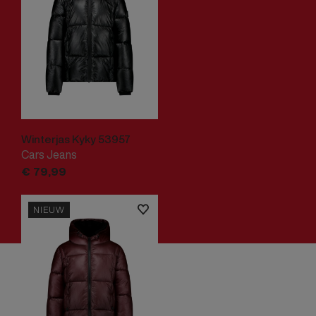
Winterjas Kyky 53957
Cars Jeans
€
79,
99
NIEUW