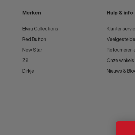
Merken
Hulp & info
Elvira Collections
Klantenservi
Red Button
Veelgestelde
New Star
Retourneren e
Z8
Onze winkels
Dirkje
Nieuws & Blo