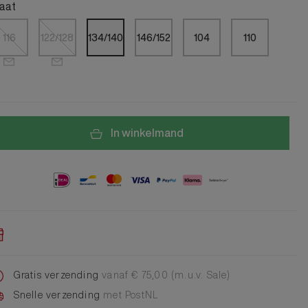
Alle Jongens Accessoires
aat
Cap
Giftset
116
122/128
134/140
146/152
104
110
DA Voet accessoire
DA Broche
Telefoonkoord
Alle Damesaccessoires
In winkelmand
Gratis verzending
vanaf € 75,00 (m.u.v. Sale)
Snelle verzending
met PostNL