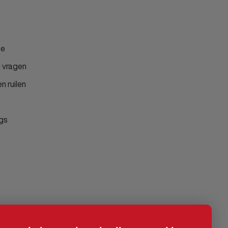
ce
 vragen
n ruilen
gs