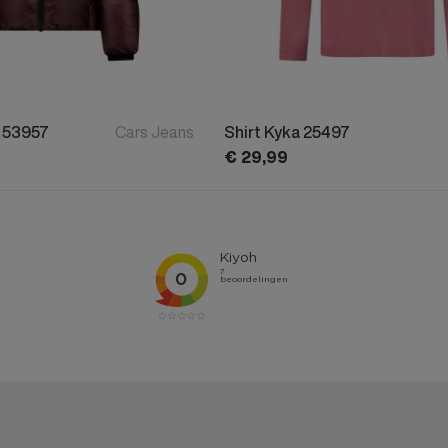
y 53957
Cars Jeans
Shirt Kyka 25497
€
29,
99