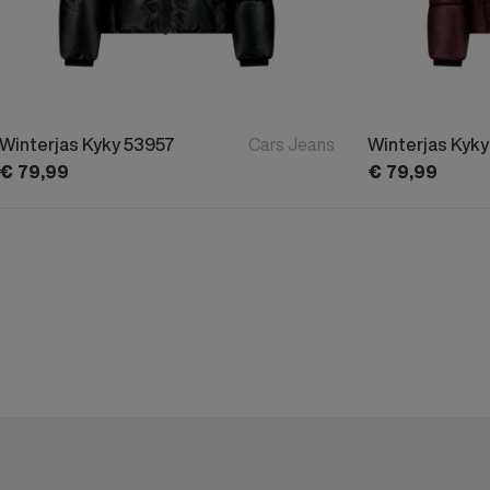
Winterjas Kyky 53957
Cars Jeans
Winterjas Kyk
€
79,
99
€
79,
99