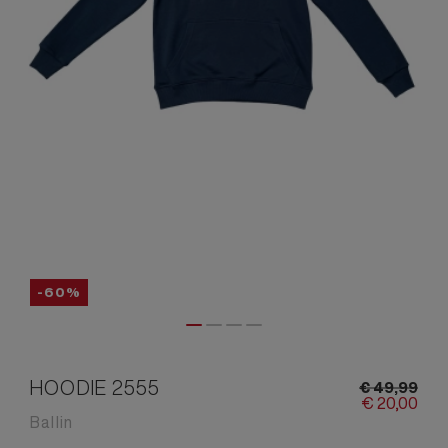
-60%
HOODIE 2555
€
49,
99
€
20,
00
Ballin