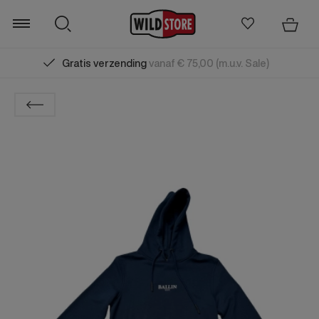
Gratis verzending
vanaf € 75,00 (m.u.v. Sale)
Zoeken