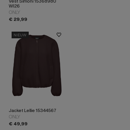
Vest Simoni 15368980
WI26
ONLY
€
29,
99
NIEUW
Jacket Lellie 15344567
ONLY
€
49,
99