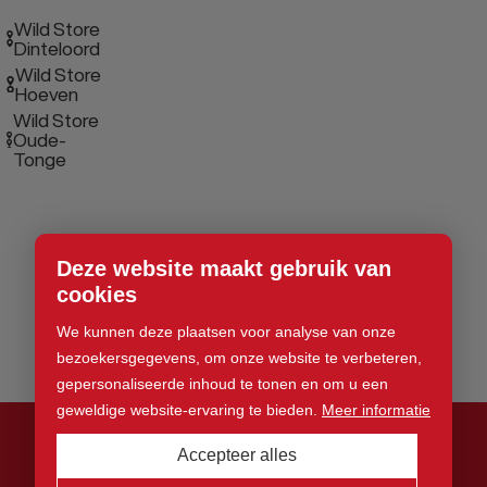
Wild Store
Dinteloord
Wild Store
Hoeven
Wild Store
Oude-
Tonge
Deze website maakt gebruik van
cookies
We kunnen deze plaatsen voor analyse van onze
bezoekersgegevens, om onze website te verbeteren,
gepersonaliseerde inhoud te tonen en om u een
geweldige website-ervaring te bieden.
Meer informatie
Accepteer alles
© 2026 Wild Store. Alle rechten voorbehouden