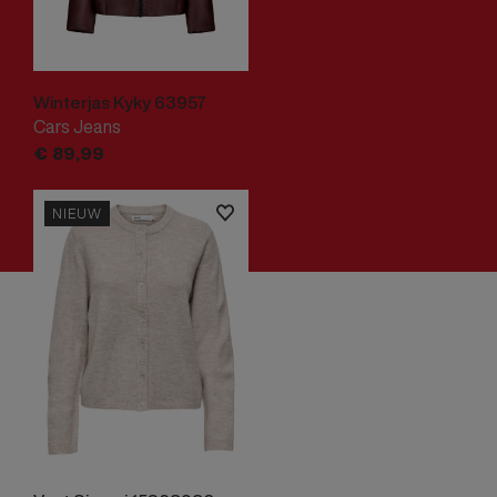
Winterjas Kyky 63957
Cars Jeans
€
89,
99
NIEUW