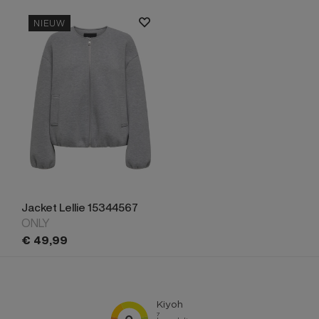
NIEUW
Jacket Lellie 15344567
ONLY
€
49,
99