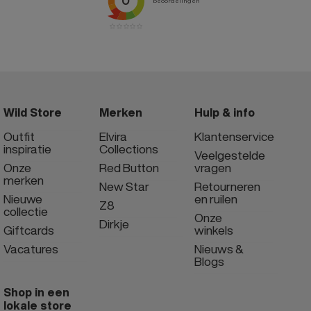
Wild Store
Merken
Hulp & info
Outfit
Elvira
Klantenservice
inspiratie
Collections
Veelgestelde
Onze
Red Button
vragen
merken
New Star
Retourneren
Nieuwe
en ruilen
Z8
collectie
Onze
Dirkje
Giftcards
winkels
Vacatures
Nieuws &
Blogs
Shop in een
lokale store