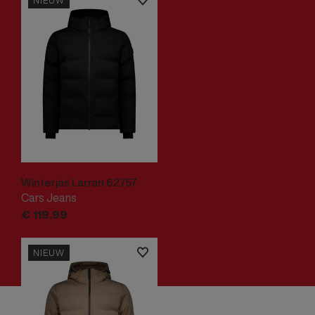
NIEUW
Winterjas Larran 62757
Cars Jeans
€
119,
99
NIEUW