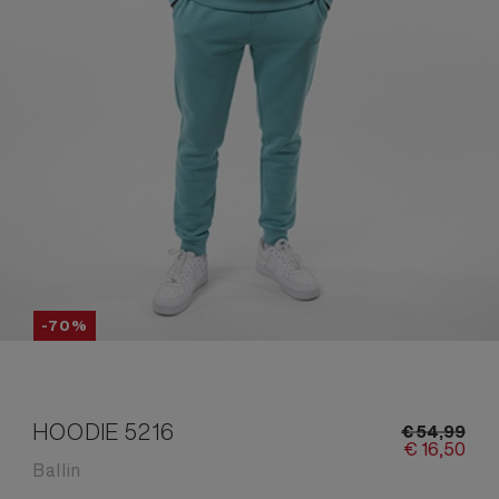
-70%
HOODIE 5216
€
54,
99
€
16,
50
Ballin