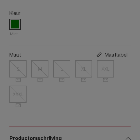
Kleur
Mint
Maat
Maattabel
S
M
L
XL
XXL
XXXL
Productomschrijving