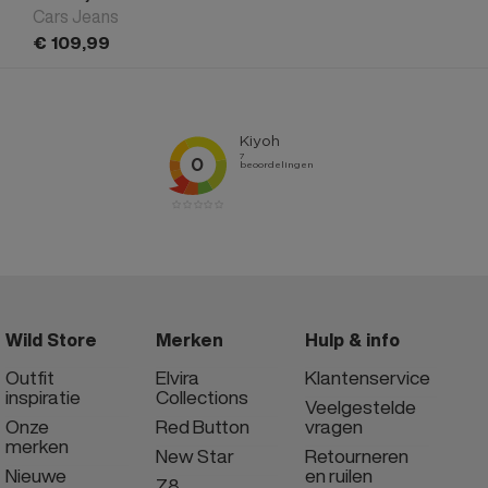
Cars Jeans
€
109,
99
Wild Store
Merken
Hulp & info
Outfit
Elvira
Klantenservice
inspiratie
Collections
Veelgestelde
Onze
Red Button
vragen
merken
New Star
Retourneren
Nieuwe
en ruilen
Z8