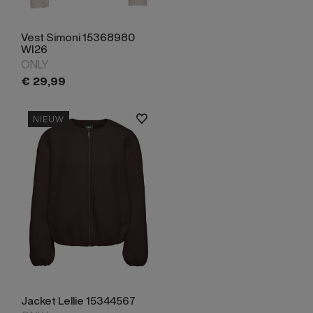
Vest Simoni 15368980
WI26
ONLY
€
29,
99
NIEUW
Jacket Lellie 15344567