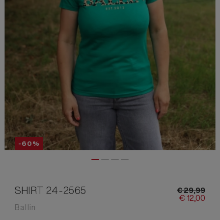
-60%
SHIRT 24-2565
€
29,
99
€
12,
00
Ballin