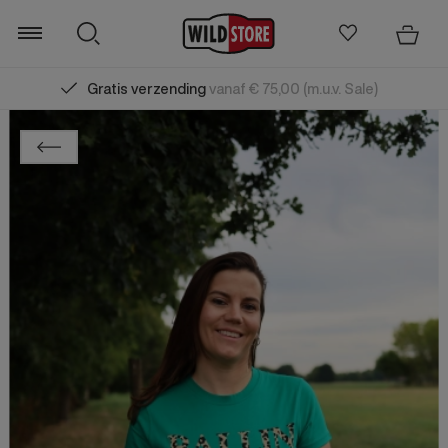
Gratis verzending
vanaf € 75,00 (m.u.v. Sale)
Zoeken