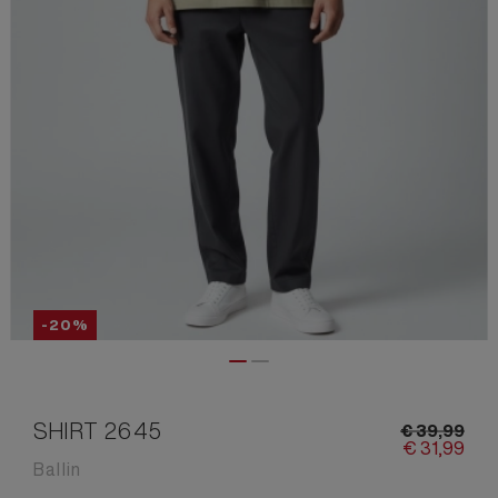
-20%
SHIRT 2645
€
39,
99
€
31,
99
Ballin