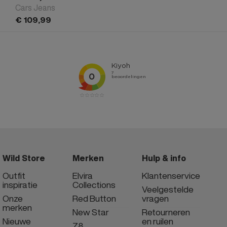
Cars Jeans
€
109,
99
Wild Store
Merken
Hulp & info
Outfit
Elvira
Klantenservice
inspiratie
Collections
Veelgestelde
Onze
Red Button
vragen
merken
New Star
Retourneren
Nieuwe
en ruilen
Z8