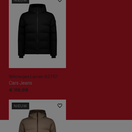
NIEUW
Winterjas Larran 62757
Cars Jeans
€
119,
99
NIEUW