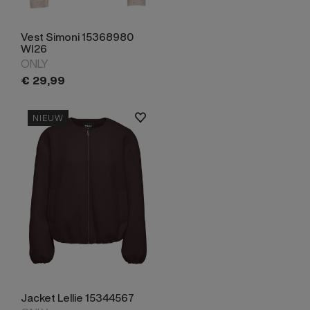
Vest Simoni 15368980
WI26
ONLY
€
29,
99
NIEUW
Jacket Lellie 15344567