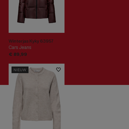
Winterjas Kyky 63957
Cars Jeans
€
89,
99
NIEUW