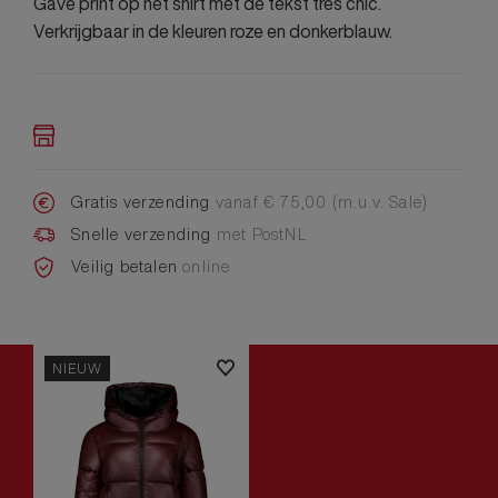
Gave print op het shirt met de tekst tres chic.
Verkrijgbaar in de kleuren roze en donkerblauw.
Gratis verzending
vanaf € 75,00 (m.u.v. Sale)
Snelle verzending
met PostNL
Veilig betalen
online
NIEUW