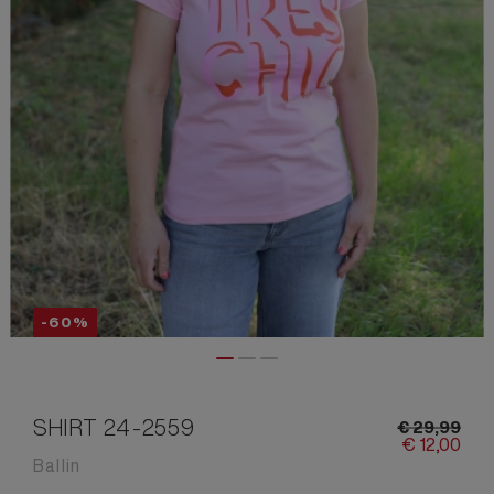
-60%
SHIRT 24-2559
€
29,
99
€
12,
00
Ballin