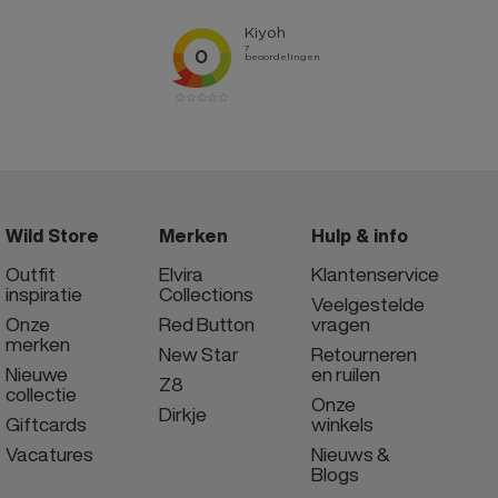
Wild Store
Merken
Hulp & info
Outfit
Elvira
Klantenservice
inspiratie
Collections
Veelgestelde
Onze
Red Button
vragen
merken
New Star
Retourneren
Nieuwe
en ruilen
Z8
collectie
Onze
Dirkje
Giftcards
winkels
Vacatures
Nieuws &
Blogs