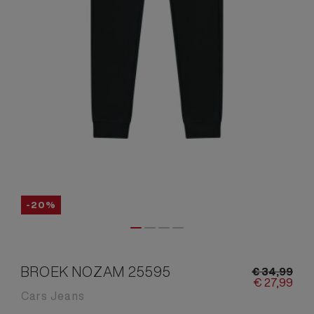
-20%
BROEK NOZAM 25595
€
34,
99
€
27,
99
Cars Jeans