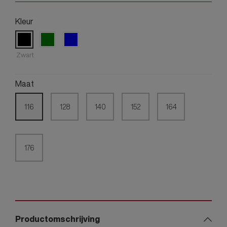
Kleur
Zwart
Maat
116
128
140
152
164
176
Productomschrijving