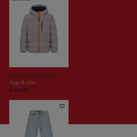
Winterjas X607-6201
Tygo & Vito
€
69,
99