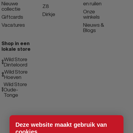
Nieuwe
en ruilen
Z8
collectie
Onze
Dirkje
Giftcards
winkels
Vacatures
Nieuws &
Blogs
Shop in een
lokale store
Wild Store
Dinteloord
Wild Store
Hoeven
Wild Store
Oude-
Tonge
Deze website maakt gebruik van
cookies