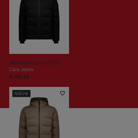
Winterjas Larran 62757
Cars Jeans
€
119,
99
NIEUW