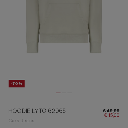
-70%
HOODIE LYTO 62065
€
49,
99
€
15,
00
Cars Jeans