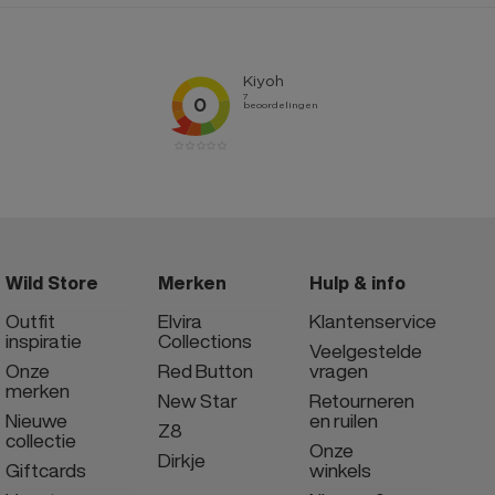
Wild Store
Merken
Hulp & info
Outfit
Elvira
Klantenservice
inspiratie
Collections
Veelgestelde
Onze
Red Button
vragen
merken
New Star
Retourneren
Nieuwe
en ruilen
Z8
collectie
Onze
Dirkje
Giftcards
winkels