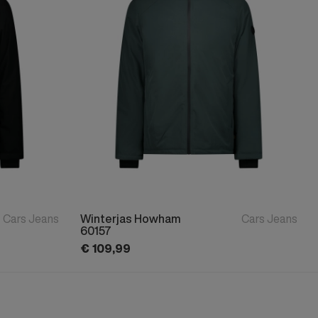
Cars Jeans
Winterjas Howham
Cars Jeans
60157
€
109,
99