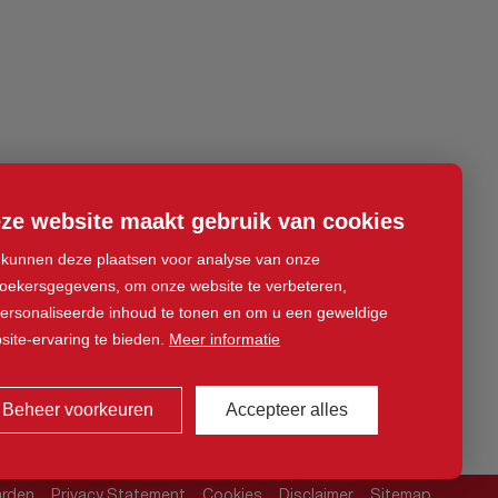
ze website maakt gebruik van cookies
kunnen deze plaatsen voor analyse van onze
oekersgegevens, om onze website te verbeteren,
ersonaliseerde inhoud te tonen en om u een geweldige
site-ervaring te bieden.
Meer informatie
Beheer voorkeuren
Accepteer alles
arden
Privacy Statement
Cookies
Disclaimer
Sitemap