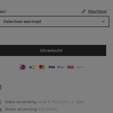
Alle Jongens Accessoires
Cap
Giftset
aat
Maattabel
DA Voet accessoire
Selecteer een maat
DA Broche
Telefoonkoord
Alle Damesaccessoires
Uitverkocht
Gratis verzending
vanaf € 75,00 (m.u.v. Sale)
Snelle verzending
met PostNL