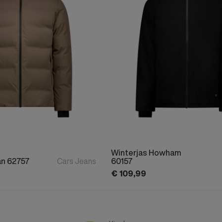
Winterjas Howham
an 62757
Cars Jeans
60157
€
109,
99