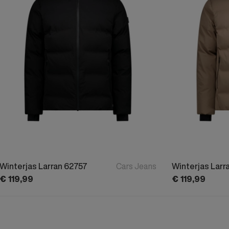
Winterjas Larran 62757
Cars Jeans
Winterjas Larr
€
119,
99
€
119,
99