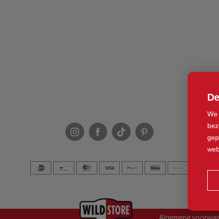
De
We 
bez
gep
web
Algemene voorwa