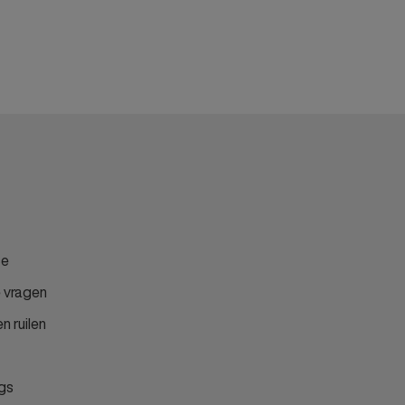
ce
 vragen
n ruilen
gs