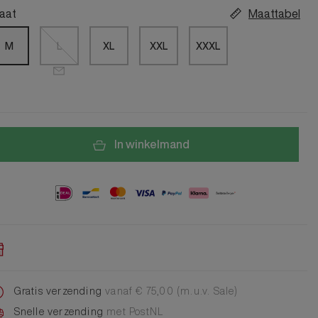
Alle Jongens Accessoires
Cap
aat
Maattabel
Giftset
M
L
XL
XXL
XXXL
DA Voet accessoire
DA Broche
Telefoonkoord
Alle Damesaccessoires
In winkelmand
Gratis verzending
vanaf € 75,00 (m.u.v. Sale)
Snelle verzending
met PostNL