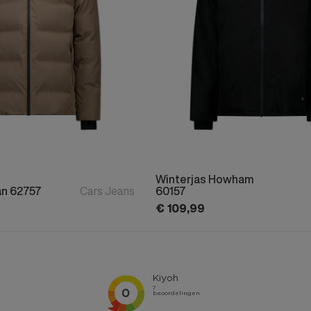
Winterjas Howham
an 62757
Cars Jeans
60157
€
109,
99