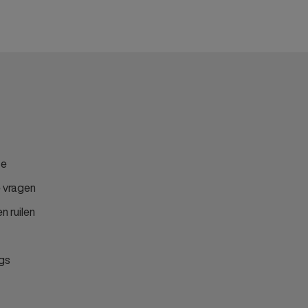
ce
 vragen
n ruilen
gs