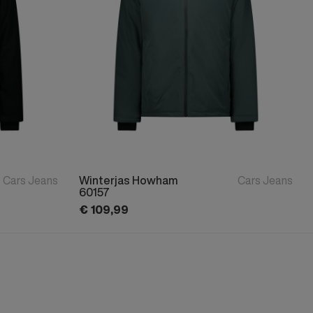
Cars Jeans
Winterjas Howham
Cars Jeans
60157
€
109,
99