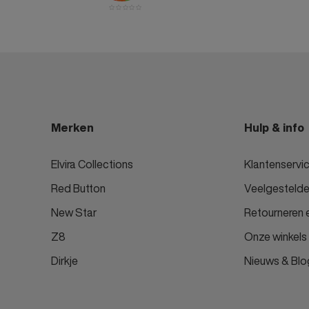
Merken
Hulp & info
Elvira Collections
Klantenservi
Red Button
Veelgestelde
New Star
Retourneren e
Z8
Onze winkels
Dirkje
Nieuws & Blo