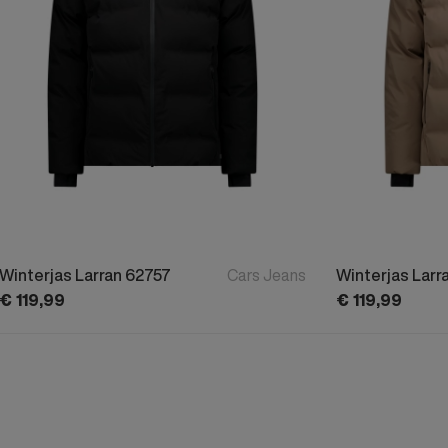
Winterjas Larran 62757
Cars Jeans
Winterjas Larr
€
119,
99
€
119,
99