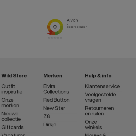
Wild Store
Merken
Hulp & info
Outfit
Elvira
Klantenservice
inspiratie
Collections
Veelgestelde
Onze
Red Button
vragen
merken
New Star
Retourneren
Nieuwe
en ruilen
Z8
collectie
Onze
Dirkje
Giftcards
winkels
Vacatures
Nieuws &