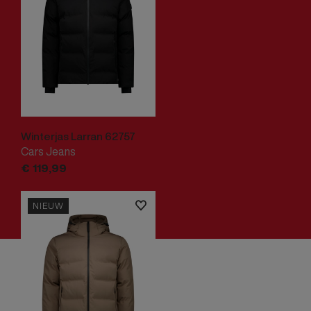
Winterjas Larran 62757
Cars Jeans
€
119,
99
NIEUW