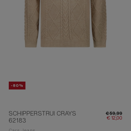
-80%
SCHIPPERSTRUI CRAYS
€
59,
99
€
12,
00
62183
Cars Jeans