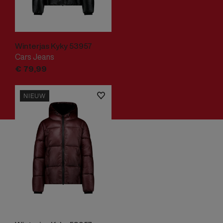
Winterjas Kyky 53957
Cars Jeans
€
79,
99
NIEUW