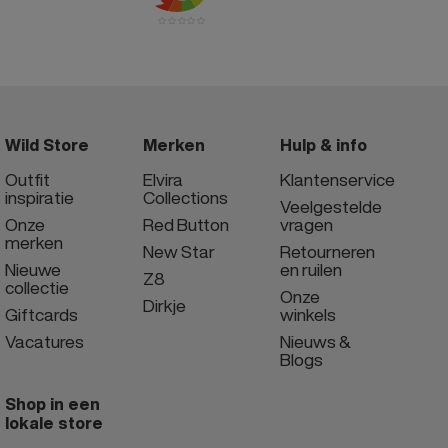
Wild Store
Merken
Hulp & info
Outfit
Elvira
Klantenservice
inspiratie
Collections
Veelgestelde
Onze
Red Button
vragen
merken
New Star
Retourneren
Nieuwe
en ruilen
Z8
collectie
Onze
Dirkje
Giftcards
winkels
Vacatures
Nieuws &
Blogs
Shop in een
lokale store