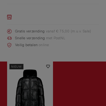
Gratis verzending
vanaf € 75,00 (m.u.v. Sale)
Snelle verzending
met PostNL
Veilig betalen
online
NIEUW