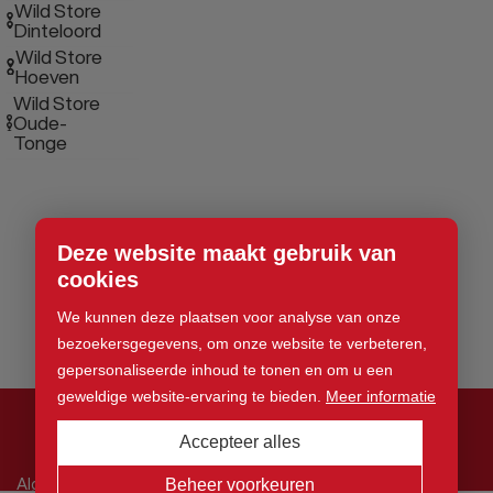
Wild Store
Dinteloord
Wild Store
Hoeven
Wild Store
Oude-
Tonge
Deze website maakt gebruik van
cookies
We kunnen deze plaatsen voor analyse van onze
bezoekersgegevens, om onze website te verbeteren,
gepersonaliseerde inhoud te tonen en om u een
geweldige website-ervaring te bieden.
Meer informatie
Accepteer alles
© 2026 Wild Store. Alle rechten voorbehouden
Algemene voorwaarden
Beheer voorkeuren