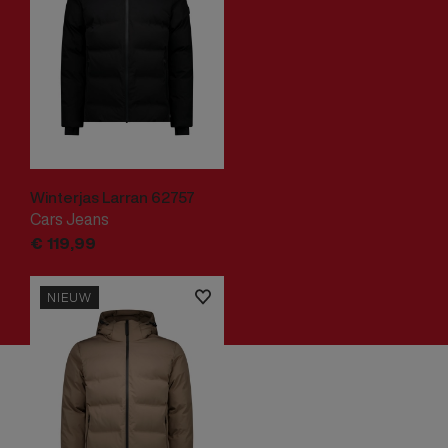
Winterjas Larran 62757
Cars Jeans
€
119,
99
NIEUW