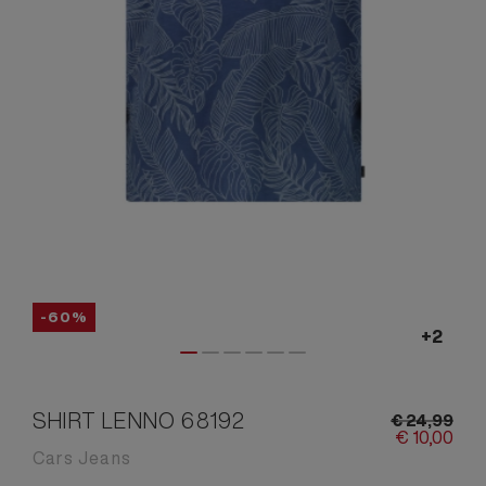
-60%
SHIRT LENNO 68192
€
24,
99
€
10,
00
Cars Jeans