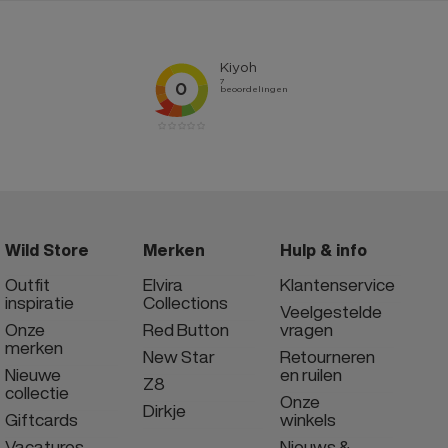
Wild Store
Merken
Hulp & info
Outfit
Elvira
Klantenservice
inspiratie
Collections
Veelgestelde
Onze
Red Button
vragen
merken
New Star
Retourneren
Nieuwe
en ruilen
Z8
collectie
Onze
Dirkje
Giftcards
winkels
Vacatures
Nieuws &