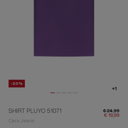
-20%
SHIRT PLUYO 51071
€
24,
99
€
19,
99
Cars Jeans