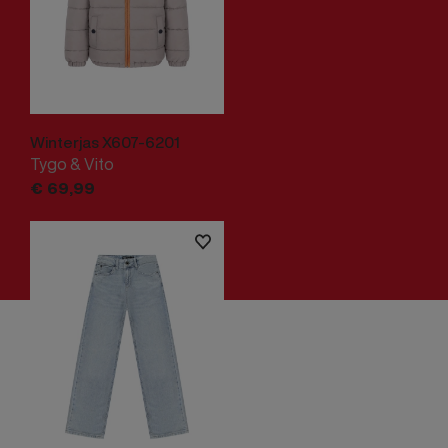
Winterjas X607-6201
Tygo & Vito
€
69,
99