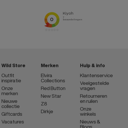
Wild Store
Merken
Hulp & info
Outfit
Elvira
Klantenservice
inspiratie
Collections
Veelgestelde
Onze
Red Button
vragen
merken
New Star
Retourneren
Nieuwe
en ruilen
Z8
collectie
Onze
Dirkje
Giftcards
winkels
Vacatures
Nieuws &
Blogs