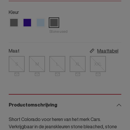
Kleur
Stone used
Maat
Maattabel
S
M
L
XL
XXL
Productomschrijving
Short Colorado voor heren van het merk Cars.
Verkrijgbaar in de jeanskleuren stone bleached, stone