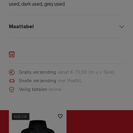
used, dark used, grey used.
Maattabel
Gratis verzending
vanaf € 75,00 (m.u.v. Sale)
Snelle verzending
met PostNL
Veilig betalen
online
NIEUW