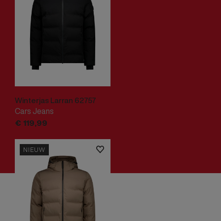
Winterjas Larran 62757
Cars Jeans
€
119,
99
NIEUW