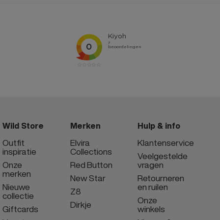
Wild Store
Merken
Hulp & info
Outfit
Elvira
Klantenservice
inspiratie
Collections
Veelgestelde
Onze
Red Button
vragen
merken
New Star
Retourneren
Nieuwe
en ruilen
Z8
collectie
Onze
Dirkje
Giftcards
winkels