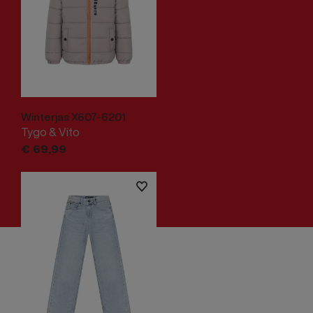
Winterjas X607-6201
Tygo & Vito
€
69,
99