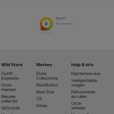
Wild Store
Merken
Hulp & info
Outfit
Elvira
Klantenservice
inspiratie
Collections
Veelgestelde
Onze
Red Button
vragen
merken
New Star
Retourneren
Nieuwe
en ruilen
Z8
collectie
Onze
Dirkje
Giftcards
winkels