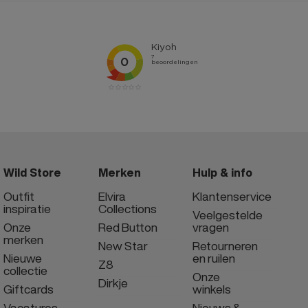
Wild Store
Merken
Hulp & info
Outfit
Elvira
Klantenservice
inspiratie
Collections
Veelgestelde
Onze
Red Button
vragen
merken
New Star
Retourneren
Nieuwe
en ruilen
Z8
collectie
Onze
Dirkje
Giftcards
winkels
Vacatures
Nieuws &