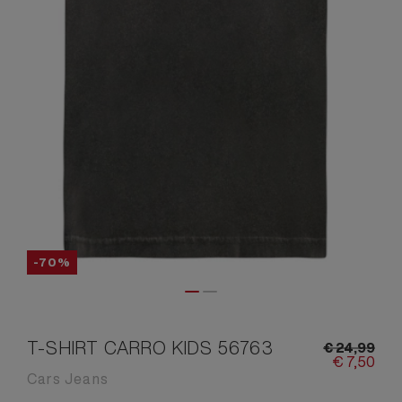
-70%
T-SHIRT CARRO KIDS 56763
€
24,
99
€
7,
50
Cars Jeans