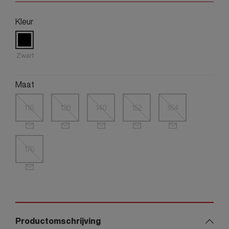
Kleur
Zwart
Maat
116
128
140
152
164
176
Productomschrijving