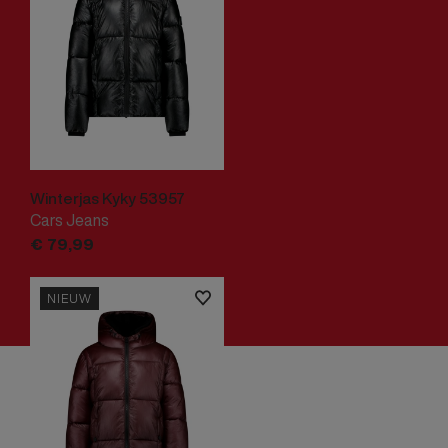
Winterjas Kyky 53957
Cars Jeans
€
79,
99
NIEUW