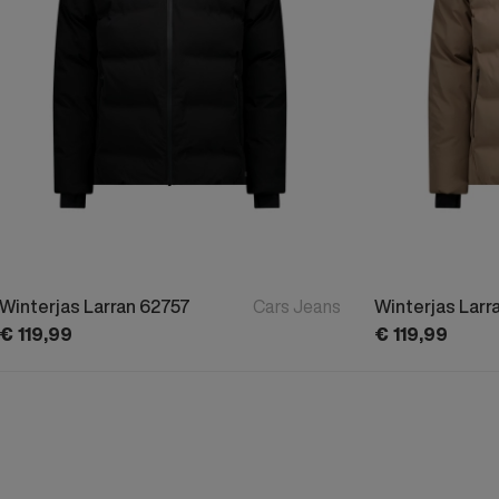
Winterjas Larran 62757
Cars Jeans
Winterjas Larr
€
119,
99
€
119,
99