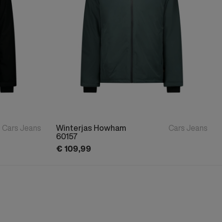
Cars Jeans
Winterjas Howham
Cars Jeans
60157
€
109,
99