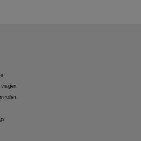
ce
 vragen
n ruilen
gs