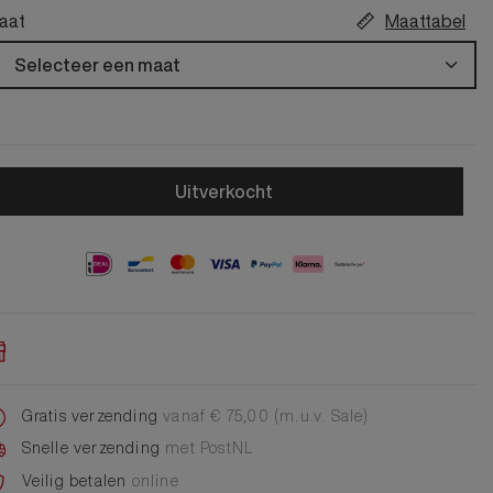
Alle Jongens Accessoires
Cap
aat
Maattabel
Giftset
Selecteer een maat
DA Voet accessoire
DA Broche
Telefoonkoord
Alle Damesaccessoires
Uitverkocht
Gratis verzending
vanaf € 75,00 (m.u.v. Sale)
Snelle verzending
met PostNL
Veilig betalen
online