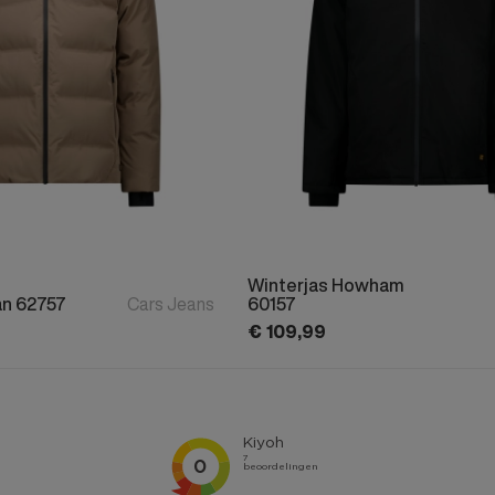
Winterjas Howham
an 62757
Cars Jeans
60157
€
109,
99