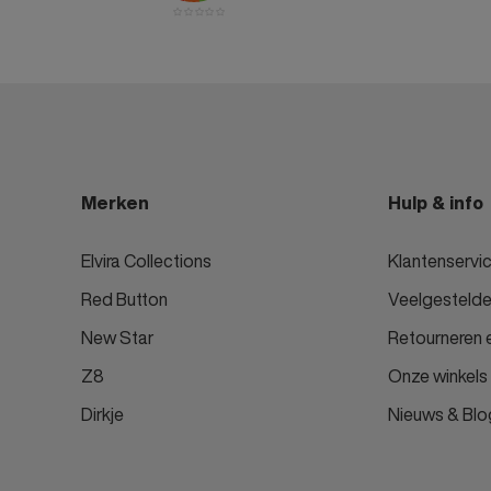
Merken
Hulp & info
Elvira Collections
Klantenservi
Red Button
Veelgestelde
New Star
Retourneren e
Z8
Onze winkels
Dirkje
Nieuws & Blo