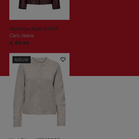
Winterjas Kyky 63957
Cars Jeans
€
89,
99
NIEUW