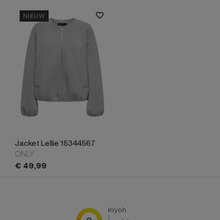
NIEUW
Jacket Lellie 15344567
ONLY
€
49,
99