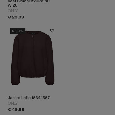
Vest Simoni 15368980
WI26
ONLY
€
29,
99
NIEUW
Jacket Lellie 15344567
ONLY
€
49,
99