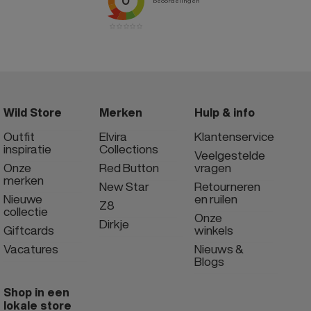
Wild Store
Merken
Hulp & info
Outfit
Elvira
Klantenservice
inspiratie
Collections
Veelgestelde
Onze
Red Button
vragen
merken
New Star
Retourneren
Nieuwe
en ruilen
Z8
collectie
Onze
Dirkje
Giftcards
winkels
Vacatures
Nieuws &
Blogs
Shop in een
lokale store