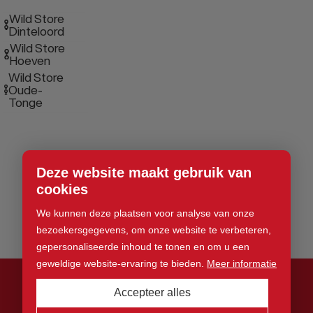
Wild Store
Dinteloord
Wild Store
Hoeven
Wild Store
Oude-
Tonge
Deze website maakt gebruik van
cookies
We kunnen deze plaatsen voor analyse van onze
bezoekersgegevens, om onze website te verbeteren,
gepersonaliseerde inhoud te tonen en om u een
geweldige website-ervaring te bieden.
Meer informatie
Accepteer alles
© 2026 Wild Store. Alle rechten voorbehouden