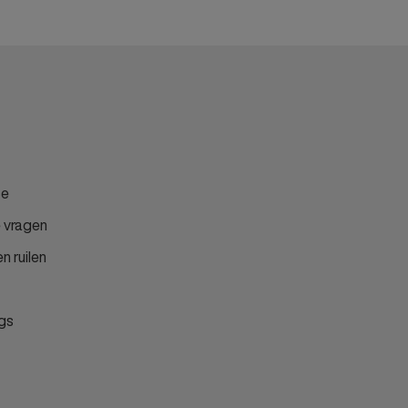
ce
 vragen
n ruilen
gs