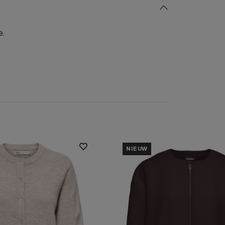
e.
NIEUW