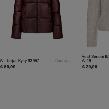
Vest Simoni 1
Winterjas Kyky 63957
Cars Jeans
WI26
€
89,
99
€
29,
99