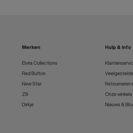
Merken
Hulp & info
Elvira Collections
Klantenservi
Red Button
Veelgestelde
New Star
Retourneren e
Z8
Onze winkels
Dirkje
Nieuws & Blo