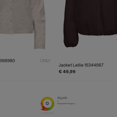
5368980
ONLY
Jacket Lellie 15344567
€
49,
99