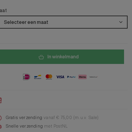
Alle Jongens Accessoires
Cap
aat
Giftset
DA Voet accessoire
Selecteer een maat
DA Broche
Telefoonkoord
Alle Damesaccessoires
In winkelmand
Gratis verzending
vanaf € 75,00 (m.u.v. Sale)
Snelle verzending
met PostNL