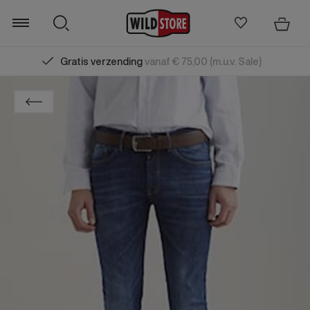
Gratis verzending
vanaf € 75,00 (m.u.v. Sale)
Zoeken