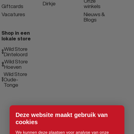
Onze
Dirkje
Giftcards
winkels
Vacatures
Nieuws &
Blogs
Shop in een
lokale store
Wild Store
Dinteloord
Wild Store
Hoeven
Wild Store
Oude-
Tonge
Deze website maakt gebruik van
cookies
We kunnen deze plaatsen voor analyse van onze