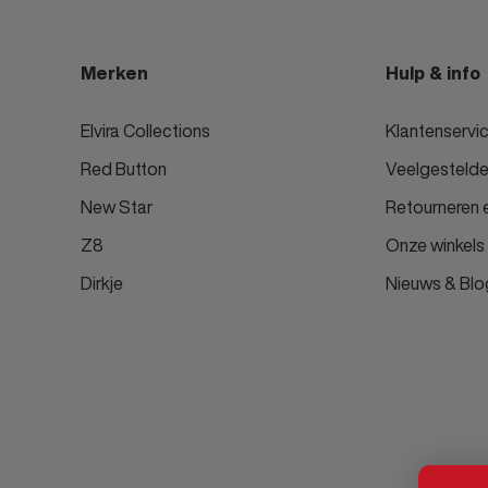
Merken
Hulp & info
Elvira Collections
Klantenservi
Red Button
Veelgestelde
New Star
Retourneren e
Z8
Onze winkels
Dirkje
Nieuws & Blo