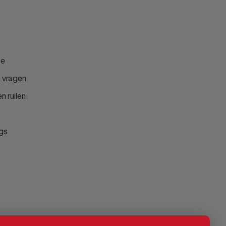
ce
 vragen
n ruilen
gs