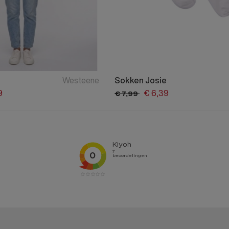
Westeene
Sokken Josie
9
€
6,
39
€
7,
99