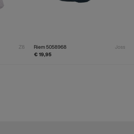
Z8
Riem 5058968
Joss
€
19,
95