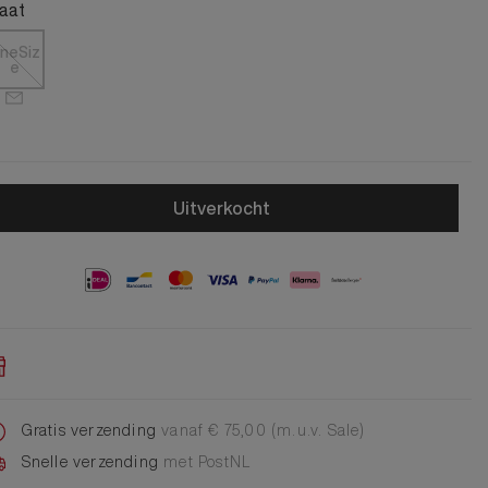
Alle Jongens Accessoires
aat
Cap
Giftset
neSiz
e
DA Voet accessoire
DA Broche
Telefoonkoord
Alle Damesaccessoires
Uitverkocht
Gratis verzending
vanaf € 75,00 (m.u.v. Sale)
Snelle verzending
met PostNL