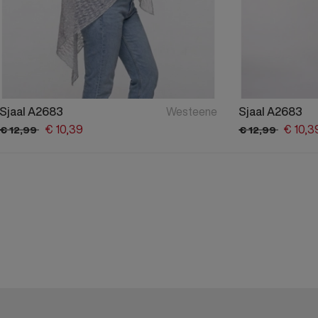
Sjaal A2683
Westeene
Sjaal A2683
€
10,
39
€
10,
3
€
12,
99
€
12,
99