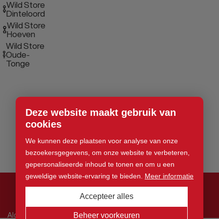
Wild Store
Dinteloord
Wild Store
Hoeven
Wild Store
Oude-
Tonge
Deze website maakt gebruik van
cookies
We kunnen deze plaatsen voor analyse van onze
bezoekersgegevens, om onze website te verbeteren,
gepersonaliseerde inhoud te tonen en om u een
geweldige website-ervaring te bieden.
Meer informatie
Accepteer alles
© 2026 Wild Store. Alle rechten voorbehouden
Algemene voorwaarden
Beheer voorkeuren