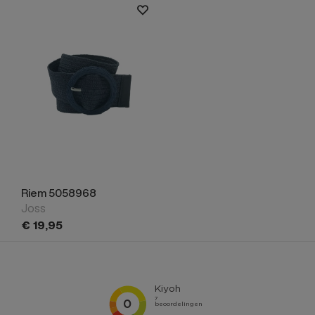
Riem 5058968
Joss
€
19,
95