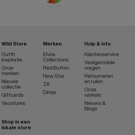
Wild Store
Merken
Hulp & info
Outfit
Elvira
Klantenservice
inspiratie
Collections
Veelgestelde
Onze
Red Button
vragen
merken
New Star
Retourneren
Nieuwe
en ruilen
Z8
collectie
Onze
Dirkje
Giftcards
winkels
Vacatures
Nieuws &
Blogs
Shop in een
lokale store