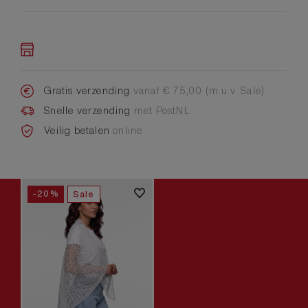
Gratis verzending
vanaf € 75,00 (m.u.v. Sale)
Snelle verzending
met PostNL
Veilig betalen
online
-20%
Sale