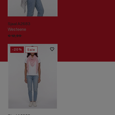
Sjaal A2683
Westeene
€
10,
39
€
12,
99
-20%
Sale