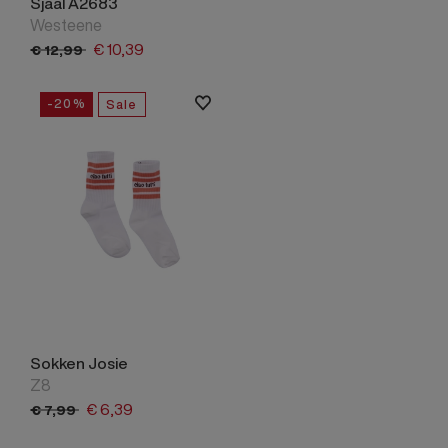
Sjaal A2683
Westeene
€
10,
39
€
12,
99
-20%
Sale
Sokken Josie
Z8
€
6,
39
€
7,
99