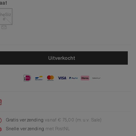
Alle Jongens Accessoires
aat
Cap
Giftset
neSiz
e
DA Voet accessoire
DA Broche
Telefoonkoord
Alle Damesaccessoires
Uitverkocht
Gratis verzending
vanaf € 75,00 (m.u.v. Sale)
Snelle verzending
met PostNL