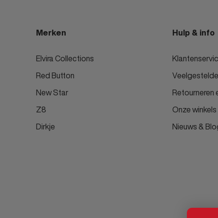
Merken
Hulp & info
Elvira Collections
Klantenservi
Red Button
Veelgestelde
New Star
Retourneren e
Z8
Onze winkels
Dirkje
Nieuws & Blo