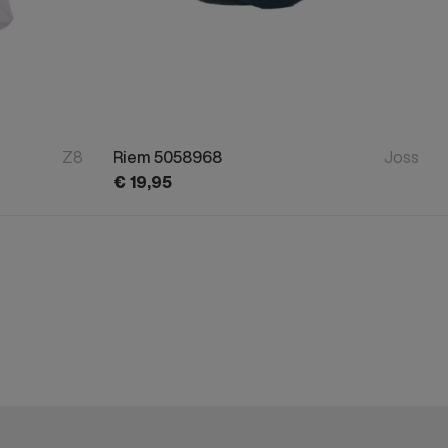
Z8
Riem 5058968
Joss
€
19,
95