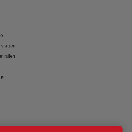
ce
 vragen
n ruilen
gs