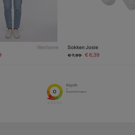
Westeene
Sokken Josie
9
€
6,
39
€
7,
99