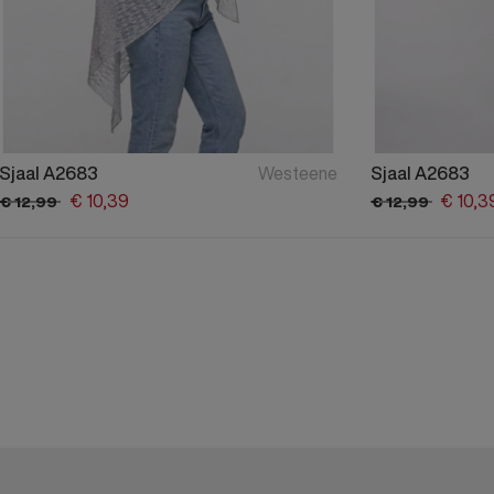
Sjaal A2683
Westeene
Sjaal A2683
€
10,
39
€
10,
3
€
12,
99
€
12,
99