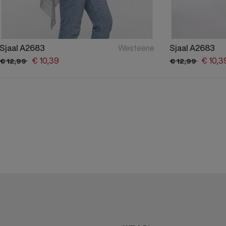
Sjaal A2683
Westeene
Sjaal A2683
€
10,
39
€
10,
3
€
12,
99
€
12,
99