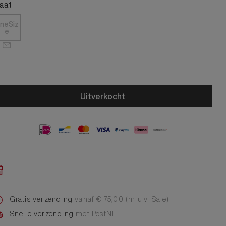
Alle Jongens Accessoires
aat
Cap
Giftset
neSiz
e
DA Voet accessoire
DA Broche
Telefoonkoord
Alle Damesaccessoires
Uitverkocht
Gratis verzending
vanaf € 75,00 (m.u.v. Sale)
Snelle verzending
met PostNL