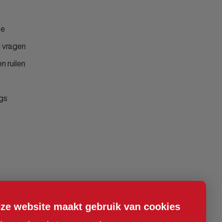
ce
 vragen
n ruilen
gs
ze website maakt gebruik van cookies