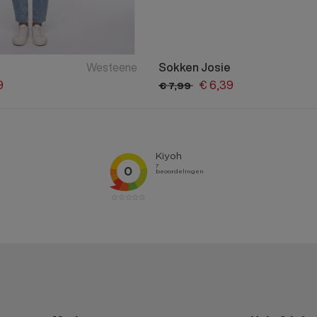
Westeene
Sokken Josie
9
€
6,
39
€
7,
99