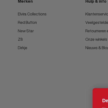
Merken
Hulp & info
Elvira Collections
Klantenservi
Red Button
Veelgestelde
New Star
Retourneren e
Z8
Onze winkels
Dirkje
Nieuws & Blo
De