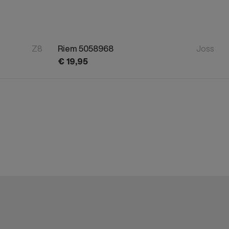
Z8
Riem 5058968
Joss
€
19,
95