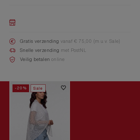
Gratis verzending
vanaf € 75,00 (m.u.v. Sale)
Snelle verzending
met PostNL
Veilig betalen
online
-20%
Sale