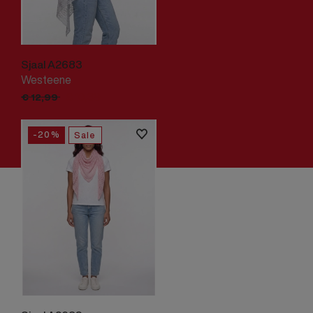
Sjaal A2683
Westeene
€
10,
39
€
12,
99
-20%
Sale