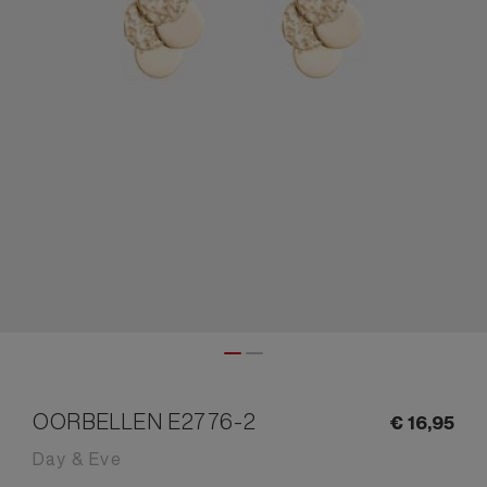
OORBELLEN E2776-2
€
16,
95
Day & Eve