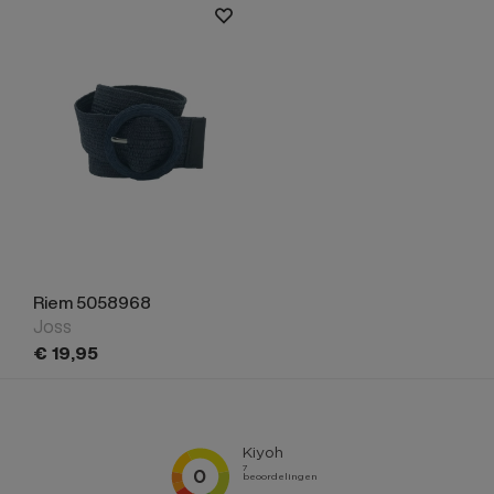
Riem 5058968
Joss
€
19,
95