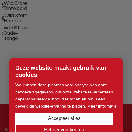
Wild Store
Dinteloord
Wild Store
Hoeven
Wild Store
Oude-
Tonge
Deze website maakt gebruik van
cookies
We kunnen deze plaatsen voor analyse van onze
bezoekersgegevens, om onze website te verbeteren,
gepersonaliseerde inhoud te tonen en om u een
geweldige website-ervaring te bieden.
Meer informatie
Accepteer alles
© 2026 Wild Store. Alle rechten voorbehouden
Algemene voorwaarden
Beheer voorkeuren