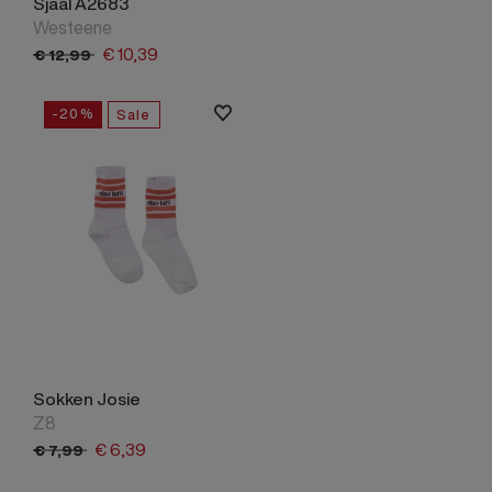
Sjaal A2683
Westeene
€
10,
39
€
12,
99
-20%
Sale
Sokken Josie
Z8
€
6,
39
€
7,
99