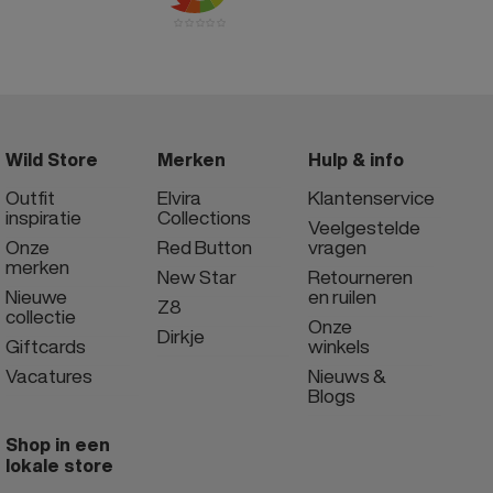
Wild Store
Merken
Hulp & info
Outfit
Elvira
Klantenservice
inspiratie
Collections
Veelgestelde
Onze
Red Button
vragen
merken
New Star
Retourneren
Nieuwe
en ruilen
Z8
collectie
Onze
Dirkje
Giftcards
winkels
Vacatures
Nieuws &
Blogs
Shop in een
lokale store