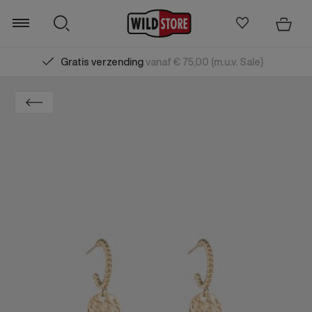
Gratis verzending
vanaf € 75,00 (m.u.v. Sale)
Zoeken