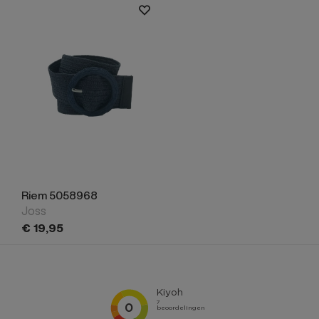
Riem 5058968
Joss
€
19,
95