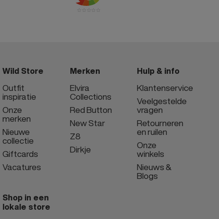
Wild Store
Merken
Hulp & info
Outfit
Elvira
Klantenservice
inspiratie
Collections
Veelgestelde
Onze
Red Button
vragen
merken
New Star
Retourneren
Nieuwe
en ruilen
Z8
collectie
Onze
Dirkje
Giftcards
winkels
Vacatures
Nieuws &
Blogs
Shop in een
lokale store