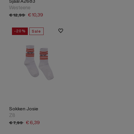
Sjaal A2683
Westeene
€
10,
39
€
12,
99
-20%
Sale
Sokken Josie
Z8
€
6,
39
€
7,
99