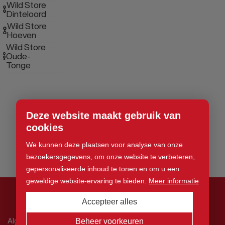
Wild Store
Dinteloord
Wild Store
Hoeven
Wild Store
Oude-
Tonge
Deze website maakt gebruik van
cookies
We kunnen deze plaatsen voor analyse van onze
bezoekersgegevens, om onze website te verbeteren,
gepersonaliseerde inhoud te tonen en om u een
geweldige website-ervaring te bieden.
Meer informatie
Accepteer alles
© 2026 Wild Store. Alle rechten voorbehouden
Algemene voorwaarden
Beheer voorkeuren