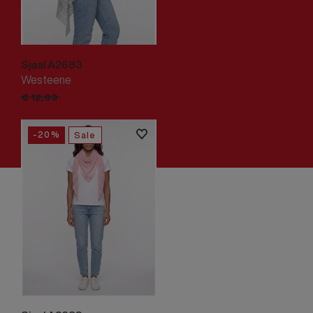
Sjaal A2683
Westeene
€
10,
39
€
12,
99
-20%
Sale