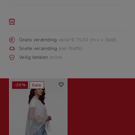
Gratis verzending
vanaf € 75,00 (m.u.v. Sale)
Snelle verzending
met PostNL
Veilig betalen
online
-20%
Sale