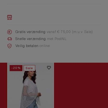
Gratis verzending
vanaf € 75,00 (m.u.v. Sale)
Snelle verzending
met PostNL
Veilig betalen
online
-20%
Sale