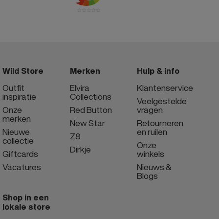
Wild Store
Merken
Hulp & info
Outfit
Elvira
Klantenservice
inspiratie
Collections
Veelgestelde
Onze
Red Button
vragen
merken
New Star
Retourneren
Nieuwe
en ruilen
Z8
collectie
Onze
Dirkje
Giftcards
winkels
Vacatures
Nieuws &
Blogs
Shop in een
lokale store