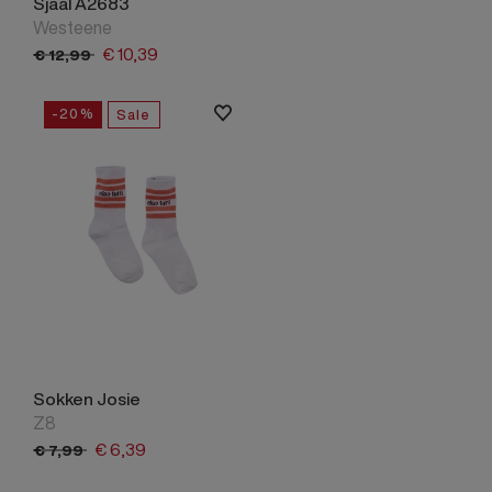
Sjaal A2683
Westeene
€
10,
39
€
12,
99
-20%
Sale
Sokken Josie
Z8
€
6,
39
€
7,
99