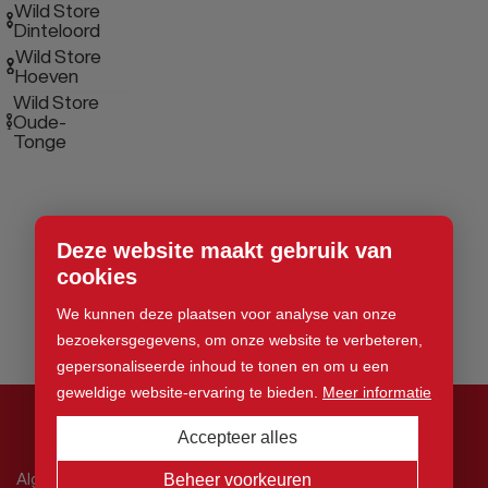
Wild Store
Dinteloord
Wild Store
Hoeven
Wild Store
Oude-
Tonge
Deze website maakt gebruik van
cookies
We kunnen deze plaatsen voor analyse van onze
bezoekersgegevens, om onze website te verbeteren,
gepersonaliseerde inhoud te tonen en om u een
geweldige website-ervaring te bieden.
Meer informatie
Accepteer alles
© 2026 Wild Store. Alle rechten voorbehouden
Algemene voorwaarden
Beheer voorkeuren