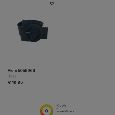
Riem 5058968
Joss
€
19,
95