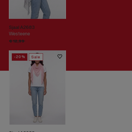
Sjaal A2683
Westeene
€
10,
39
€
12,
99
-20%
Sale