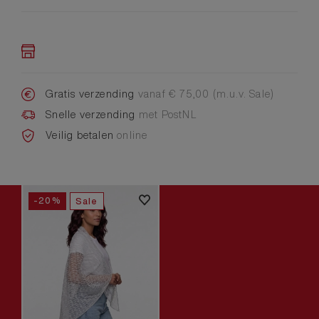
Gratis verzending
vanaf € 75,00 (m.u.v. Sale)
Snelle verzending
met PostNL
Veilig betalen
online
-20%
Sale