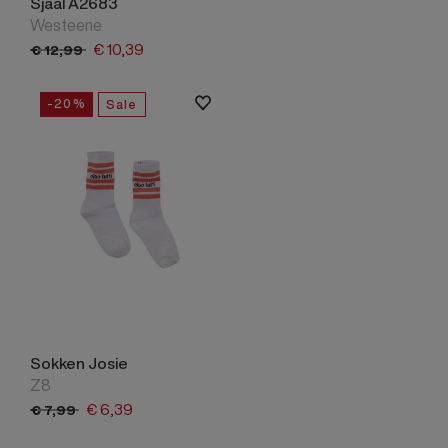
Sjaal A2683
Westeene
€
10,
39
€
12,
99
-20%
Sale
Sokken Josie
Z8
€
6,
39
€
7,
99