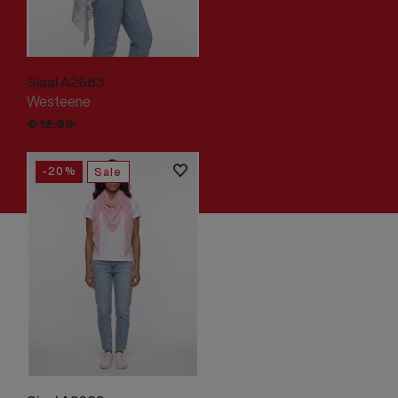
Sjaal A2683
Westeene
€
10,
39
€
12,
99
-20%
Sale