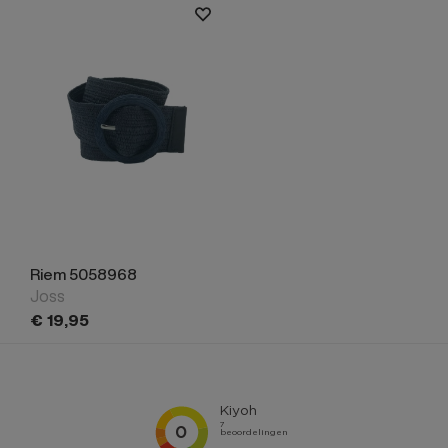
Riem 5058968
Joss
€
19,
95