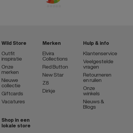
Wild Store
Merken
Hulp & info
Outfit
Elvira
Klantenservice
inspiratie
Collections
Veelgestelde
Onze
Red Button
vragen
merken
New Star
Retourneren
Nieuwe
en ruilen
Z8
collectie
Onze
Dirkje
Giftcards
winkels
Vacatures
Nieuws &
Blogs
Shop in een
lokale store