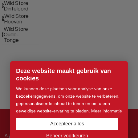
Wild Store
Dinteloord
Wild Store
Hoeven
Wild Store
Oude-
Tonge
Deze website maakt gebruik van
cookies
We kunnen deze plaatsen voor analyse van onze
bezoekersgegevens, om onze website te verbeteren,
gepersonaliseerde inhoud te tonen en om u een
geweldige website-ervaring te bieden.
Meer informatie
Accepteer alles
© 2026 Wild Store. Alle rechten voorbehouden
Algemene voorwaarden
Beheer voorkeuren