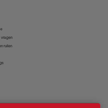
ce
 vragen
n ruilen
gs