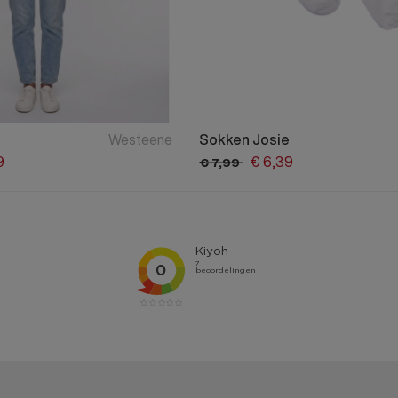
Westeene
Sokken Josie
9
€
6,
39
€
7,
99