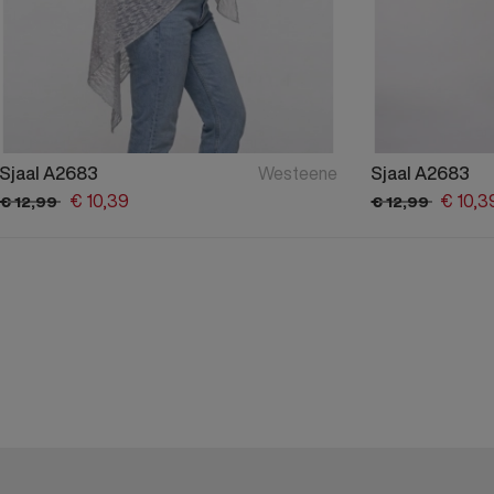
Sjaal A2683
Westeene
Sjaal A2683
€
10,
39
€
10,
3
€
12,
99
€
12,
99