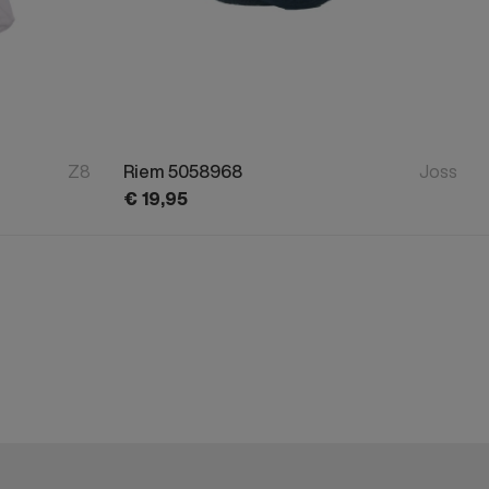
Z8
Riem 5058968
Joss
€
19,
95