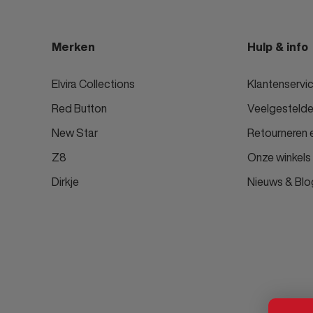
Merken
Hulp & info
Elvira Collections
Klantenservi
Red Button
Veelgestelde
New Star
Retourneren e
Z8
Onze winkels
Dirkje
Nieuws & Blo