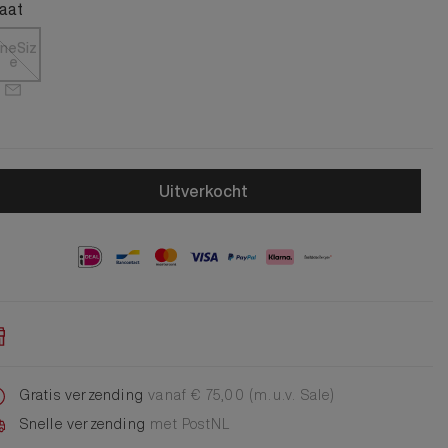
Alle Jongens Accessoires
aat
Cap
Giftset
neSiz
e
DA Voet accessoire
DA Broche
Telefoonkoord
Alle Damesaccessoires
Uitverkocht
Gratis verzending
vanaf € 75,00 (m.u.v. Sale)
Snelle verzending
met PostNL