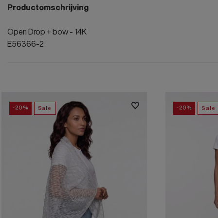
Productomschrijving
Open Drop + bow - 14K
E56366-2
-20%
-20%
Sale
Sale