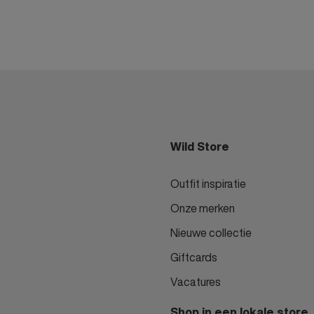
Wild Store
Outfit inspiratie
Onze merken
Nieuwe collectie
Giftcards
Vacatures
Shop in een lokale store