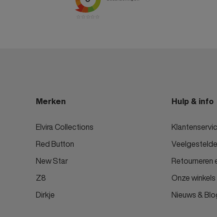
Merken
Hulp & info
Elvira Collections
Klantenservi
Red Button
Veelgestelde
New Star
Retourneren e
Z8
Onze winkels
Dirkje
Nieuws & Blo