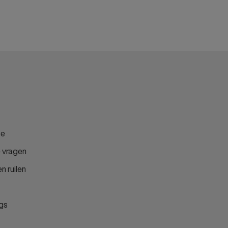
ce
 vragen
n ruilen
gs