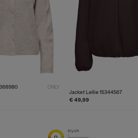
5368980
ONLY
Jacket Lellie 15344567
€
49,
99