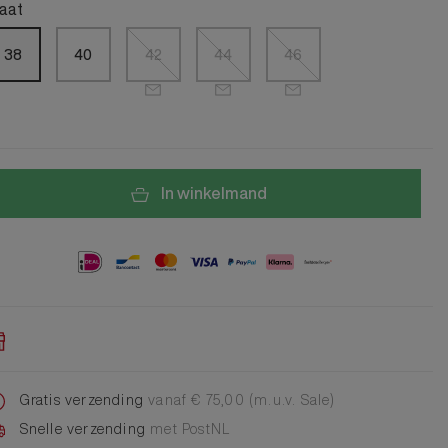
Alle Jongens Accessoires
aat
Cap
Giftset
38
40
42
44
46
DA Voet accessoire
DA Broche
Telefoonkoord
Alle Damesaccessoires
In winkelmand
Gratis verzending
vanaf € 75,00 (m.u.v. Sale)
Snelle verzending
met PostNL