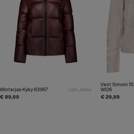
Vest Simoni 1
Winterjas Kyky 63957
Cars Jeans
WI26
€
89,
99
€
29,
99