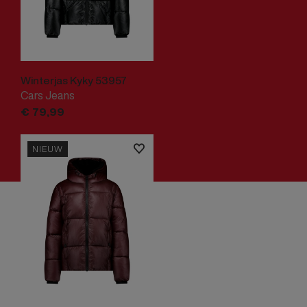
Winterjas Kyky 53957
Cars Jeans
€
79,
99
NIEUW