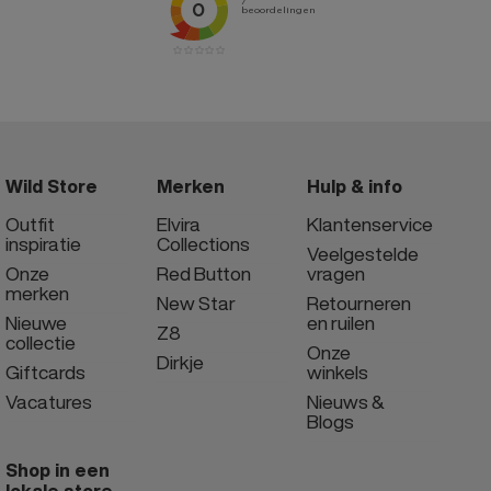
Wild Store
Merken
Hulp & info
Outfit
Elvira
Klantenservice
inspiratie
Collections
Veelgestelde
Onze
Red Button
vragen
merken
New Star
Retourneren
Nieuwe
en ruilen
Z8
collectie
Onze
Dirkje
Giftcards
winkels
Vacatures
Nieuws &
Blogs
Shop in een
lokale store