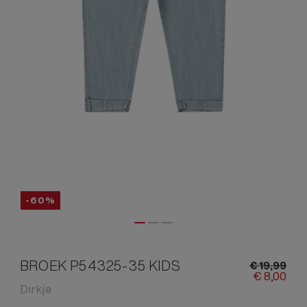
-60%
BROEK P54325-35 KIDS
€
19,
99
€
8,
00
Dirkje