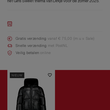
het Girls Sweet thema van Dirkje voor de zomer 2025.
Gratis verzending
vanaf € 75,00 (m.u.v. Sale)
Snelle verzending
met PostNL
Veilig betalen
online
NIEUW