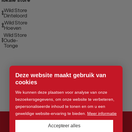
Wild Store
Dinteloord
Wild Store
Hoeven
Wild Store
Oude-
Tonge
Deze website maakt gebruik van
cookies
We kunnen deze plaatsen voor analyse van onze
bezoekersgegevens, om onze website te verbeteren,
gepersonaliseerde inhoud te tonen en om u een
geweldige website-ervaring te bieden.
Meer informatie
Accepteer alles
© 2026 Wild Store. Alle rechten voorbehouden