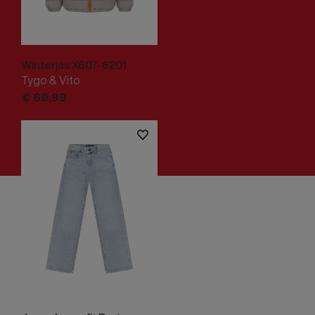
Winterjas X607-6201
Tygo & Vito
€
69,
99