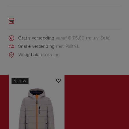
Gratis verzending
vanaf € 75,00 (m.u.v. Sale)
Snelle verzending
met PostNL
Veilig betalen
online
NIEUW