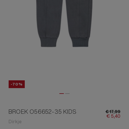
-70%
BROEK O56652-35 KIDS
€
17,
99
€
5,
40
Dirkje