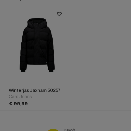
Winterjas Jaxham 50257
Cars Jeans
€
99,
99