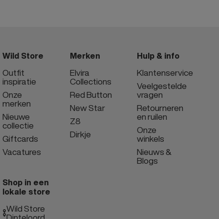
Wild Store
Merken
Hulp & info
Outfit
Elvira
Klantenservice
inspiratie
Collections
Veelgestelde
Onze
Red Button
vragen
merken
New Star
Retourneren
Nieuwe
en ruilen
Z8
collectie
Onze
Dirkje
Giftcards
winkels
Vacatures
Nieuws &
Blogs
Shop in een
lokale store
Wild Store
Dinteloord