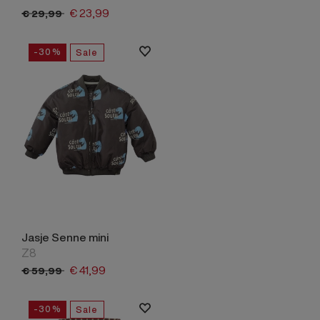
€
23,
99
€
29,
99
-30%
Sale
Jasje Senne mini
Z8
€
41,
99
€
59,
99
-30%
Sale