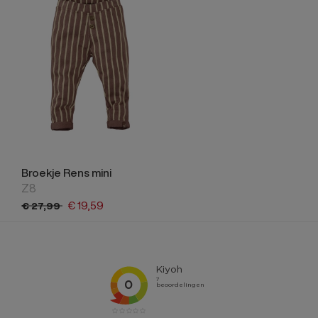
Broekje Rens mini
Z8
€
19,
59
€
27,
99