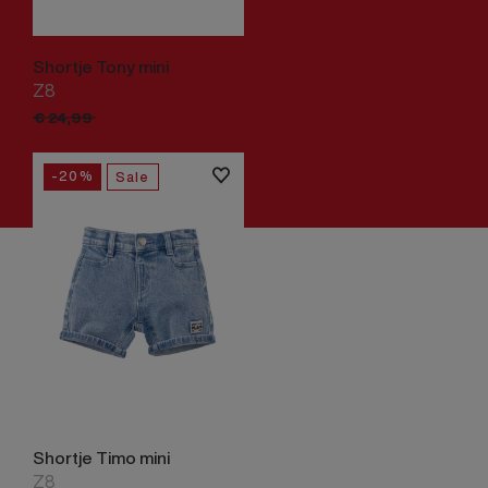
Shortje Tony mini
Z8
€
19,
99
€
24,
99
-20%
Sale
Shortje Timo mini
Z8