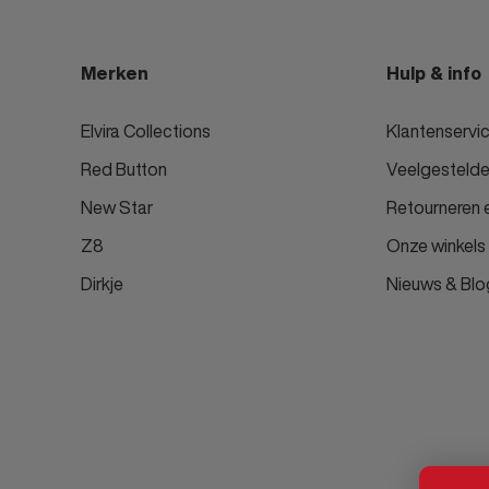
Merken
Hulp & info
Elvira Collections
Klantenservi
Red Button
Veelgestelde
New Star
Retourneren e
Z8
Onze winkels
Dirkje
Nieuws & Blo