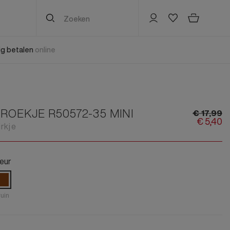
lig betalen
online
Kinderen nieuw
Damesaccessoires
Herenaccessoires
Kinderen sale
Jongenskleding
Riemen
Mutsen, Hoeden & Caps
Jongenskleding
Jongensschoenen
Zonnebril
Tas
Jongensschoenen
Jongens Accessoires
ROEKJE R50572-35 MINI
€
17,
99
Jongens accessoires
Sokken & Panty's
Sokken
Jongensaccessoires
€
5,
40
Mutsen, Hoeden & Caps
irkje
Meisjeskleding
Horloges & Sieraden
Riemen
Meisjeskleding
Sjaal
Meisjesschoenen
Sjaals & Poncho's
Sjaals
Meisjesschoenen
Tas
eur
Meisjes accessoires
Handschoenen & Wanten
Sjaal
Meisjesaccessoires
Sokken
Mutsen, Hoeden & Caps
Handschoenen
Alle Kinderen nieuw
Alle Kinderen sale
Riemen
Tassen & Portemonnees
HA Footies
uin
Zonnebril
Handschoenen
HA Quarter sokken
Handschoenen
Muts
Alle Herenaccessoires