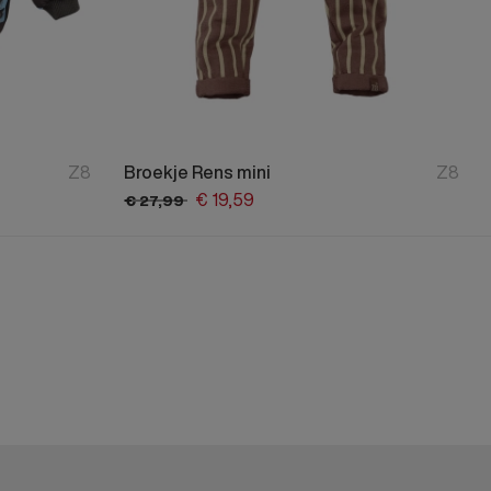
Z8
Broekje Rens mini
Z8
€
19,
59
€
27,
99