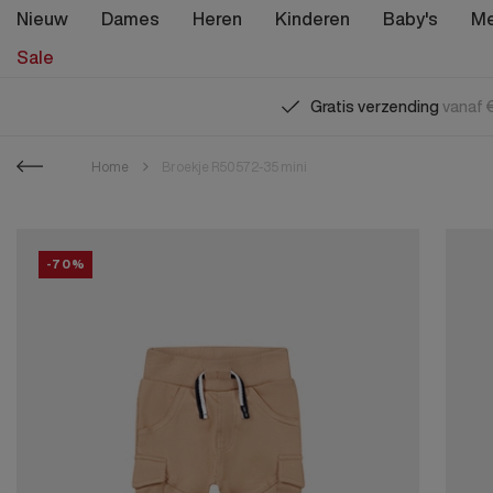
Nieuw
Dames
Heren
Kinderen
Baby's
Me
Sale
Gratis verzending
vanaf €
Dames ni
Dameskle
Herenkled
Jongenskl
Dames sa
Jongen
Home
Broekje R50572-35 mini
Dameskle
Shirts & 
Shirts & 
Shirtjes 
Dameskle
Damessc
Blouses 
Overhem
Truitjes 
Damessc
Jongens K
Dames ac
Broeken
Truien & 
Overhem
Damesacc
-70%
Shirts & P
Jeans
Jassen & 
Jasjes & 
Alle Dame
Alle Dame
Overhem
Jurken &
Broeken
Broekjes
Truien & 
Truien & 
Ondergo
Spijkerbr
Jassen &
Jassen & 
Badkledi
Pakjes
Broeken
Suits
Jeans
Accessoi
Baby's ni
Babykledi
Jeans
Ondergo
Joggingp
Schoentj
Jongens 
Jongens 
Badmode
Bodysuit
Rompertj
Alle Here
Meisjes 
Meisjes 