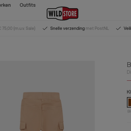
rken
Outfits
 75,00 (m.u.v. Sale)
Snelle verzending
met PostNL
Vei
euw
ding
ing
eding
le
Heren nieuw
Damesschoenen
Herenschoenen
Meisjeskleding
Heren sale
s
Meisjes
ding
Tops
polo's
& Polootjes
ding
Herenkleding
Sandalen
Sneakers
Shirtjes & Topjes
Herenkleding
hoenen
& Tunieken
den
& Vestjes
hoenen
Herenschoenen
Sneakers
Veterschoenen
Truitjes & Vestjes
Herenschoenen
leding
Jongens Schoenen
B
cessoires
vesten
djes
essoires
Heren accessoires
Instappers
Instappers
Blousejes & Tuniekjes
Herenaccessoires
olo's
Sneakers
D
colberts
Colbertjes
Loafers
Slippers
Jurkjes & Rokjes
s nieuw
s sale
Alle Heren nieuw
Alle Heren sale
den
Laarzen
 Rokken
Slippers
Sandalen
Broekjes
Vesten
Sandalen
Kl
Vesten
ed
oekjes
Pumps
Laarzen
Spijkerbroekjes
 Colberts
Slippers
Blazers
ng
Laarzen
Enkelboots
Schoentjes & Sokjes
Enkelboots
res
Veterschoenen
HS Sandalen
Accessoires
euw
ng sale
Br
Alle Jongens Schoenen
ed
ak
es & Sokjes
Slip-ons
Pakjes
Alle Herenschoenen
baby
baby
es
Veterschoenen
Jasjes & Blazertjes
nkleding
baby
baby