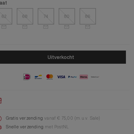
Alle Jongens Accessoires
aat
Cap
Giftset
62
68
74
80
86
DA Voet accessoire
DA Broche
Telefoonkoord
Alle Damesaccessoires
Uitverkocht
Gratis verzending
vanaf € 75,00 (m.u.v. Sale)
Snelle verzending
met PostNL