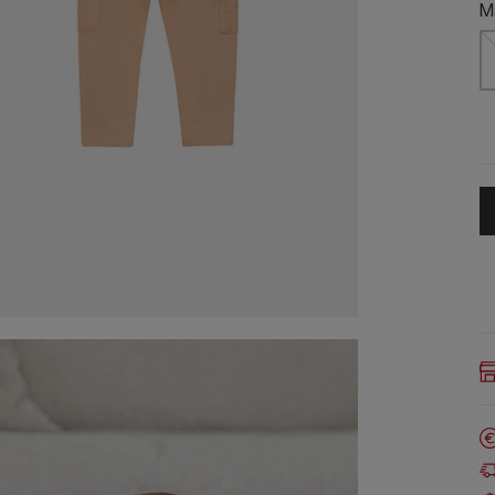
ed
M
armertje
DS Ballerinas
Rompertjes
skleding
s nieuw
ak
leding sale
emdje korte
DS Espadrilles
Alle Meisjeskleding
Alle Damesschoenen
lbert
hirtje lange
mer
enskleding
goed
ens Kleding