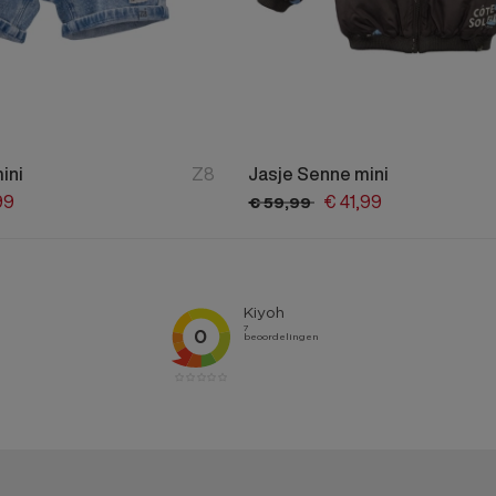
ini
Z8
Jasje Senne mini
99
€
41,
99
€
59,
99