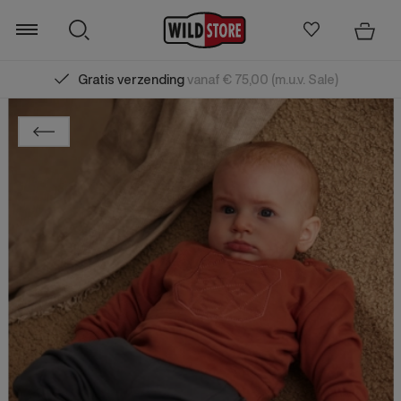
Gratis verzending
vanaf € 75,00 (m.u.v. Sale)
Zoeken