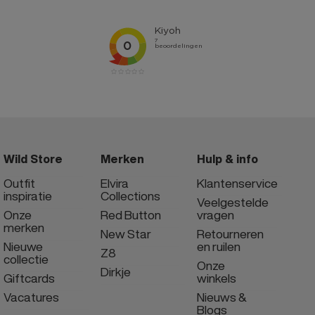
Wild Store
Merken
Hulp & info
Outfit
Elvira
Klantenservice
inspiratie
Collections
Veelgestelde
Onze
Red Button
vragen
merken
New Star
Retourneren
Nieuwe
en ruilen
Z8
collectie
Onze
Dirkje
Giftcards
winkels
Vacatures
Nieuws &
Blogs