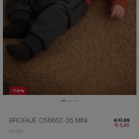
-70%
BROEKJE O56652-35 MINI
€
17,
99
€
5,
40
Dirkje