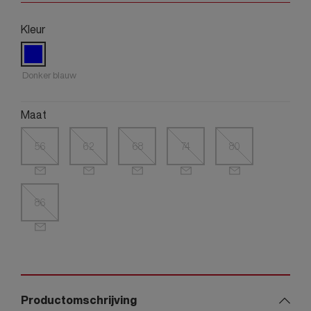
Kleur
Donker blauw
Maat
56
62
68
74
80
86
Productomschrijving