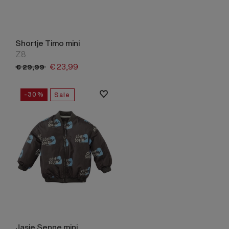
Shortje Timo mini
Z8
€
23,
99
€
29,
99
-30%
Sale
Jasje Senne mini