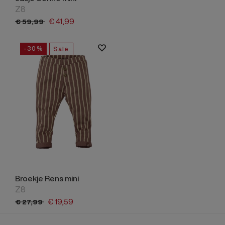
Z8
€
41,
99
€
59,
99
-30%
Sale
Broekje Rens mini
Z8
€
19,
59
€
27,
99