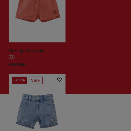
Shortje Tony mini
Z8
€
19,
99
€
24,
99
-20%
Sale