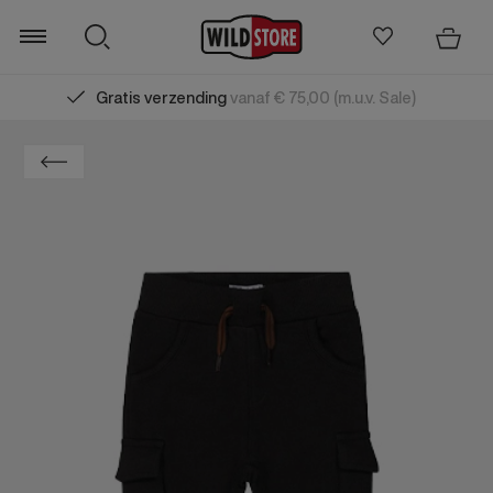
Gratis verzending
vanaf € 75,00 (m.u.v. Sale)
Zoeken