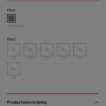
Kleur
Donker Grijs
Maat
56
62
68
74
80
86
Productomschrijving