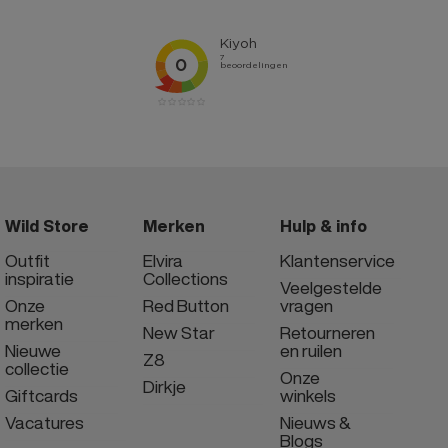
Wild Store
Merken
Hulp & info
Outfit
Elvira
Klantenservice
inspiratie
Collections
Veelgestelde
Onze
Red Button
vragen
merken
New Star
Retourneren
Nieuwe
en ruilen
Z8
collectie
Onze
Dirkje
Giftcards
winkels
Vacatures
Nieuws &
Blogs