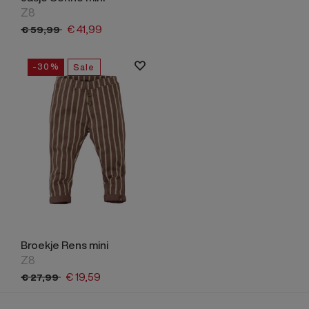
Z8
€
41,
99
€
59,
99
-30%
Sale
Broekje Rens mini
Z8
€
19,
59
€
27,
99