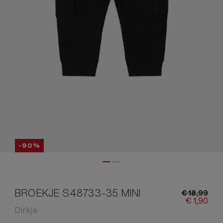
-90%
BROEKJE S48733-35 MINI
€
18,
99
€
1,
90
Dirkje