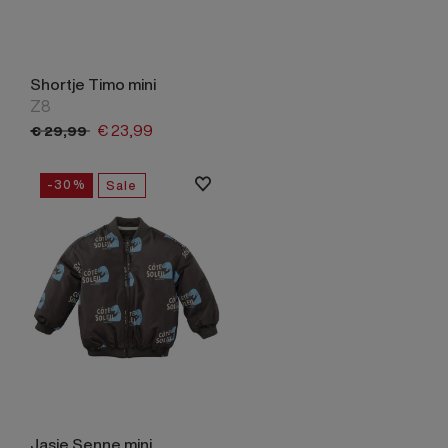
Shortje Timo mini
Z8
€
23,
99
€
29,
99
-30%
Sale
Jasje Senne mini