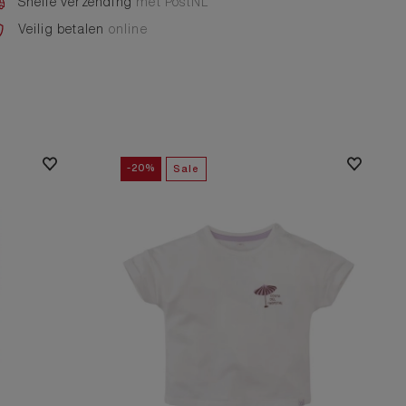
Snelle verzending
met PostNL
Veilig betalen
online
-20%
Sale