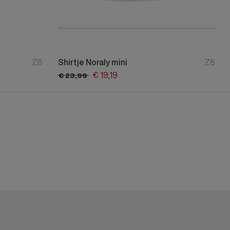
Z8
Shirtje Noraly mini
Z8
€
19,
19
€
23,
99