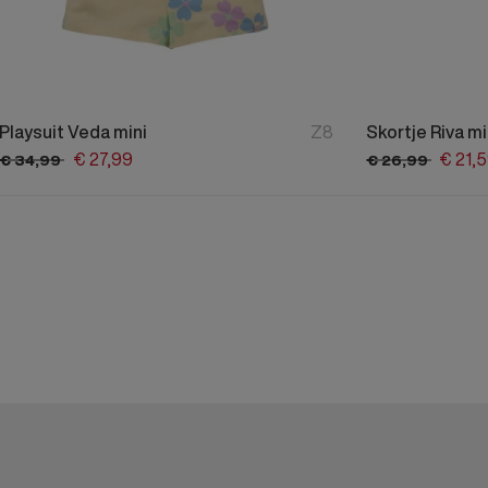
Playsuit Veda mini
Z8
Skortje Riva mi
€
27,
99
€
21,
5
€
34,
99
€
26,
99