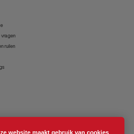
ce
 vragen
n ruilen
gs
ze website maakt gebruik van cookies