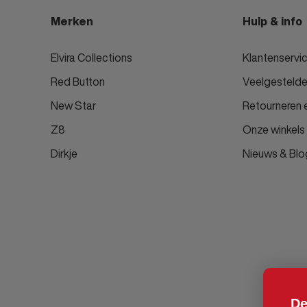
Merken
Hulp & info
Elvira Collections
Klantenservi
Red Button
Veelgestelde
New Star
Retourneren e
Z8
Onze winkels
Dirkje
Nieuws & Blo
De