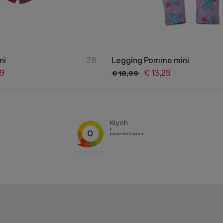
ni
Z8
Legging Pomme mini
9
€
13,
29
€
18,
99