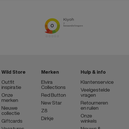
Wild Store
Merken
Hulp & info
Outfit
Elvira
Klantenservice
inspiratie
Collections
Veelgestelde
Onze
Red Button
vragen
merken
New Star
Retourneren
Nieuwe
en ruilen
Z8
collectie
Onze
Dirkje
Giftcards
winkels
Vacatures
Nieuws &