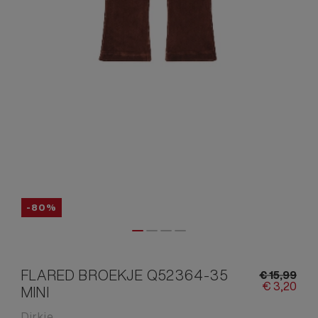
-80%
FLARED BROEKJE Q52364-35
€
15,
99
€
3,
20
MINI
Dirkje