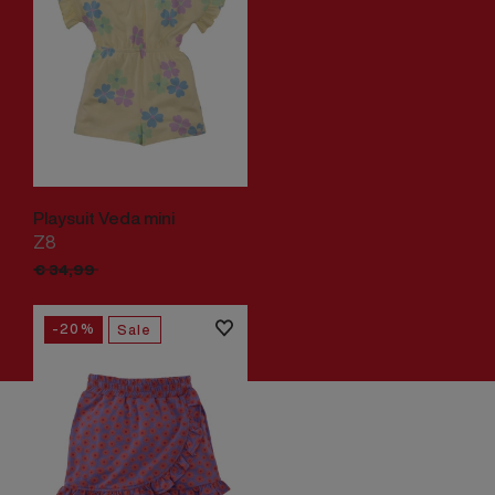
Playsuit Veda mini
Z8
€
27,
99
€
34,
99
-20%
Sale