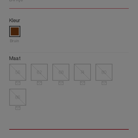
Kleur
Bruin
Maat
56
62
68
74
80
86