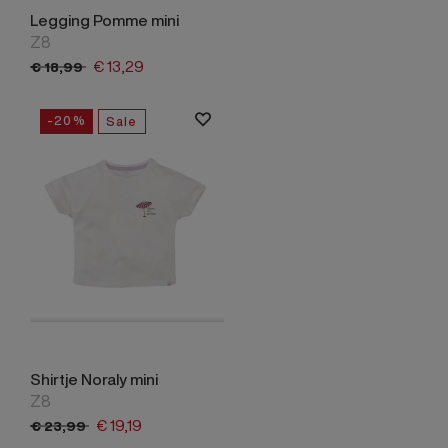
Legging Pomme mini
Z8
€
13,
29
€
18,
99
-20%
Sale
Shirtje Noraly mini
Z8
€
19,
19
€
23,
99