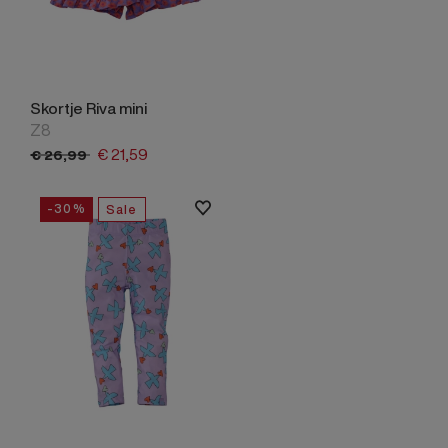
Skortje Riva mini
Z8
€
21,
59
€
26,
99
-30%
Sale