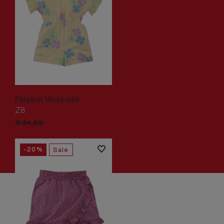
Playsuit Veda mini
Z8
€
27,
99
€
34,
99
-20%
Sale