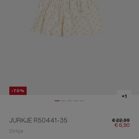
-70%
JURKJE R50441-35
€
22,
99
€
6,
90
Dirkje