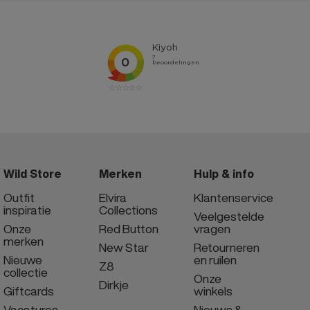
Wild Store
Merken
Hulp & info
Outfit
Elvira
Klantenservice
inspiratie
Collections
Veelgestelde
Onze
Red Button
vragen
merken
New Star
Retourneren
Nieuwe
en ruilen
Z8
collectie
Onze
Dirkje
Giftcards
winkels
Vacatures
Nieuws &