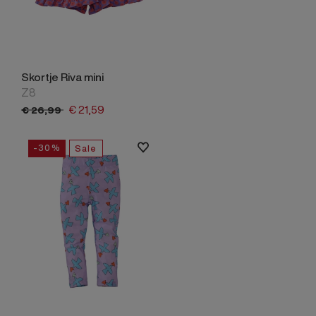
Skortje Riva mini
Z8
€
21,
59
€
26,
99
-30%
Sale