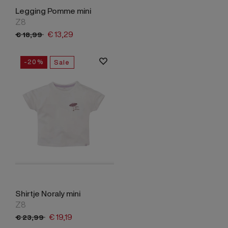
Legging Pomme mini
Z8
€
13,
29
€
18,
99
-20%
Sale
Shirtje Noraly mini
Z8
€
19,
19
€
23,
99