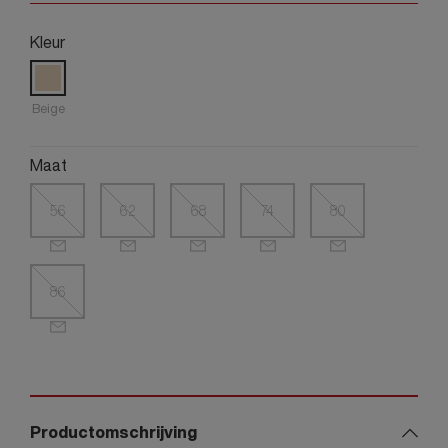
Kleur
Beige
Maat
56
62
68
74
80
86
Productomschrijving