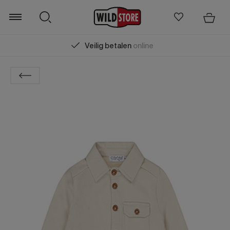
Gratis verzending
vanaf € 75,00 (m.u.v. Sale)
Zoeken