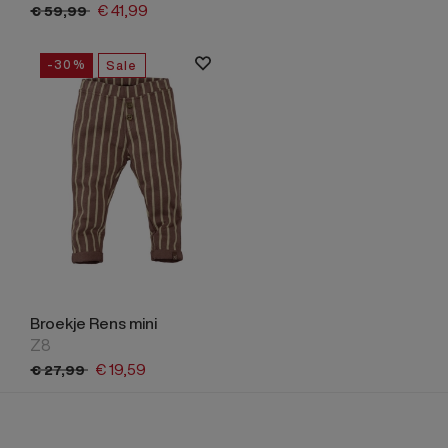
€
41,
99
€
59,
99
-30%
Sale
Broekje Rens mini
Z8
€
19,
59
€
27,
99