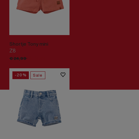
Shortje Tony mini
Z8
€
19,
99
€
24,
99
-20%
Sale