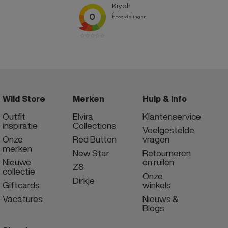
Wild Store
Merken
Hulp & info
Outfit
Elvira
Klantenservice
inspiratie
Collections
Veelgestelde
Onze
Red Button
vragen
merken
New Star
Retourneren
Nieuwe
en ruilen
Z8
collectie
Onze
Dirkje
Giftcards
winkels
Vacatures
Nieuws &
Blogs