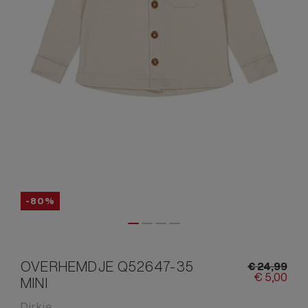
-80%
OVERHEMDJE Q52647-35
€
24,
99
€
5,
00
MINI
Dirkje