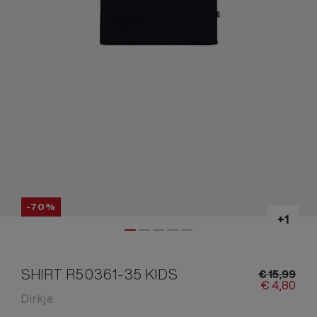
-70%
SHIRT R50361-35 KIDS
€
15,
99
€
4,
80
Dirkje