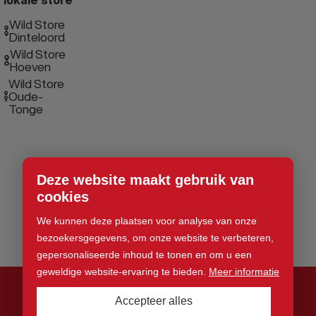
Wild Store
Dinteloord
Wild Store
Hoeven
Wild Store
Oude-
Tonge
Deze website maakt gebruik van
cookies
We kunnen deze plaatsen voor analyse van onze
bezoekersgegevens, om onze website te verbeteren,
gepersonaliseerde inhoud te tonen en om u een
geweldige website-ervaring te bieden.
Meer informatie
Accepteer alles
© 2026 Wild Store. Alle rechten voorbehouden