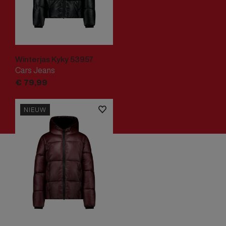
Winterjas Kyky 53957
Cars Jeans
€
79,
99
NIEUW