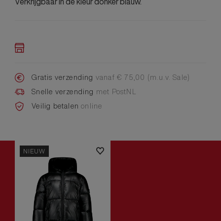
Verkrijgbaar in de kleur donker blauw.
Gratis verzending
vanaf € 75,00 (m.u.v. Sale)
Snelle verzending
met PostNL
Veilig betalen
online
NIEUW