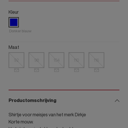
Kleur
Donker blauw
Maat
92
98
104
110
116
Productomschrijving
Shirtje voor meisjes van het merk Dirkje
Korte mouw.