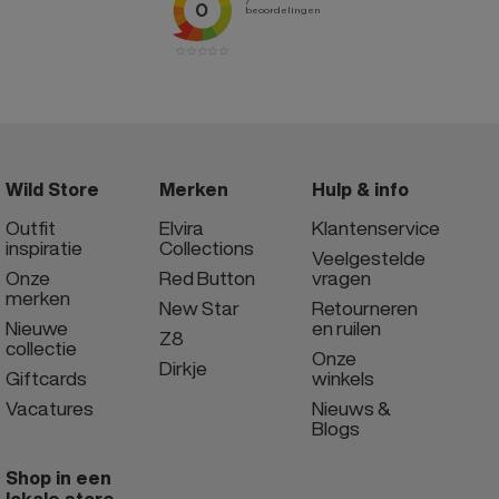
Wild Store
Merken
Hulp & info
Outfit
Elvira
Klantenservice
inspiratie
Collections
Veelgestelde
Onze
Red Button
vragen
merken
New Star
Retourneren
Nieuwe
en ruilen
Z8
collectie
Onze
Dirkje
Giftcards
winkels
Vacatures
Nieuws &
Blogs
Shop in een
lokale store